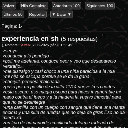
Volver
Hilo Completo
Anteriores 100
Siguientes 100
Últimos 50
Reportar
▼ Bajar ▼
Página:
1-
experiencia en sh
(5 respuestas)
1
Nombre:
Sëitan
07-06-2025 (sáb) 01:53:49
>ser yo
>conducir a lo pendejo
>poli me adelanta, conduce peor y veo que desaparecio
>extraño...
>me distraigo y casi choco a una niña parecida a la mia
>mi hija se escapa porque se le da la gana
>cherylll, pendeja malcriada
>paso por un pasillo de la villa 11/14 nueve tres cuartos
>esta oscuro, uso magia oscura para hacer invunerable mi
mano contra el fuego y a la madera la vuelvo inmortal para
que no se desintegre
>una camilla con un cuerpo con sangre que tiene una manta
encima y una silla de ruedas que no deja de girar. Eso no da
miedo xd
>un tipo de humanoide crucificado deforme rodeado de
alambre de puas nooooooo que miedo aaaaahhh grito como