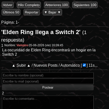
Volver
Hilo Completo
Anteriores 100
Siguientes 100
Últimos 50
Reportar
▼ Bajar ▼
Página:
1-
'Elden Ring llega a Switch 2'
(1
respuesta)
1
Nombre:
Vampiro
05-06-2026 (vie) 16:09:45
La oscuridad de Elden Ring encontrará un hogar en la
Switch 2
▲ Subir ▲
/
Nuevos Posts
/
Automático
[
]
11s...
2