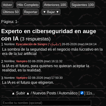
Volver
Hilo Completo
Anteriores 100
Siguientes 100
Últimos 50
Reportar
▼ Bajar ▼
Página:
1-
Experto en ciberseguridad en auge
con IA
(3 respuestas)
1
Nombre:
Eyaculación de Sangre (㇏(•̀ᵥᵥ•́)ノ)
26-05-2026 (mar) 04:04:14
La sombra de la seguridad es el negocio más lucrativo en la
era de la luz artificial
2
Nombre:
Vampiro
02-06-2026 (mar) 16:11:32
la IA es el futuro, para quienes no quieran aceptar la
realidad, es la realidad.
3
Nombre:
Vampiro
02-06-2026 (mar) 17:50:30
La IA es el futuro que eligieron.
▲ Subir ▲
/
Nuevos Posts
/
Automático
[
]
11s...