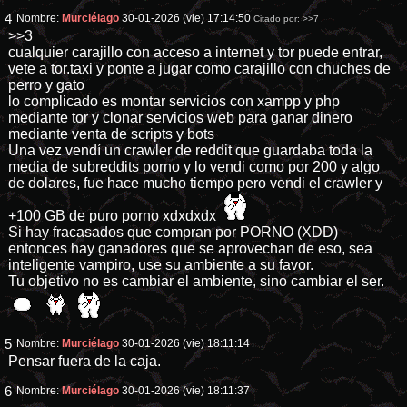
4
Nombre:
Murciélago
30-01-2026 (vie) 17:14:50
Citado por:
>>7
>>3
cualquier carajillo con acceso a internet y tor puede entrar,
vete a tor.taxi y ponte a jugar como carajillo con chuches de
perro y gato
lo complicado es montar servicios con xampp y php
mediante tor y clonar servicios web para ganar dinero
mediante venta de scripts y bots
Una vez vendí un crawler de reddit que guardaba toda la
media de subreddits porno y lo vendi como por 200 y algo
de dolares, fue hace mucho tiempo pero vendi el crawler y
+100 GB de puro porno xdxdxdx
Si hay fracasados que compran por PORNO (XDD)
entonces hay ganadores que se aprovechan de eso, sea
inteligente vampiro, use su ambiente a su favor.
Tu objetivo no es cambiar el ambiente, sino cambiar el ser.
5
Nombre:
Murciélago
30-01-2026 (vie) 18:11:14
Pensar fuera de la caja.
6
Nombre:
Murciélago
30-01-2026 (vie) 18:11:37