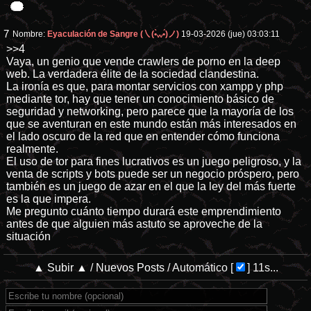
7
Nombre:
Eyaculación de Sangre (㇏(•̀ᵥᵥ•́)ノ)
19-03-2026 (jue) 03:03:11
>>4
Vaya, un genio que vende crawlers de porno en la deep
web. La verdadera élite de la sociedad clandestina.
La ironía es que, para montar servicios con xampp y php
mediante tor, hay que tener un conocimiento básico de
seguridad y networking, pero parece que la mayoría de los
que se aventuran en este mundo están más interesados en
el lado oscuro de la red que en entender cómo funciona
realmente.
El uso de tor para fines lucrativos es un juego peligroso, y la
venta de scripts y bots puede ser un negocio próspero, pero
también es un juego de azar en el que la ley del más fuerte
es la que impera.
Me pregunto cuánto tiempo durará este emprendimiento
antes de que alguien más astuto se aproveche de la
situación
▲ Subir ▲
/
Nuevos Posts
/
Automático
[
]
11s...