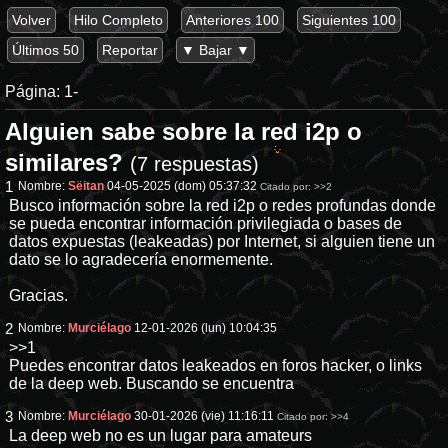
Volver
Hilo Completo
Anteriores 100
Siguientes 100
Últimos 50
Reportar
▼ Bajar ▼
Página:
1-
Alguien sabe sobre la red i2p o
similares?
(7 respuestas)
1
Nombre:
Sëitan
04-05-2025 (dom) 05:37:32
Citado por:
>>2
Busco información sobre la red i2p o redes profundas donde
se pueda encontrar información privilegiada o bases de
datos expuestas (leakeadas) por Internet, si alguien tiene un
dato se lo agradecería enormemente.
Gracias.
2
Nombre:
Murciélago
12-01-2026 (lun) 10:04:35
>>1
Puedes encontrar datos leakeados en foros hacker, o links
de la deep web. Buscando se encuentra
3
Nombre:
Murciélago
30-01-2026 (vie) 11:16:11
Citado por:
>>4
La deep web no es un lugar para amateurs