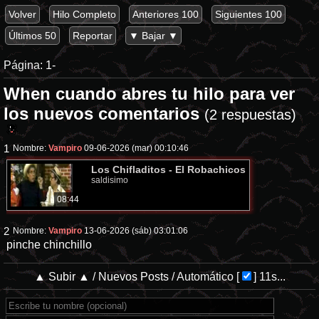
Volver
Hilo Completo
Anteriores 100
Siguientes 100
Últimos 50
Reportar
▼ Bajar ▼
Página:
1-
When cuando abres tu hilo para ver
los nuevos comentarios
(2 respuestas)
1
Nombre:
Vampiro
09-06-2026 (mar) 00:10:46
Los Chifladitos - El Robachicos
saldisimo
08:44
2
Nombre:
Vampiro
13-06-2026 (sáb) 03:01:06
pinche chinchillo
▲ Subir ▲
/
Nuevos Posts
/
Automático
[
]
11s...