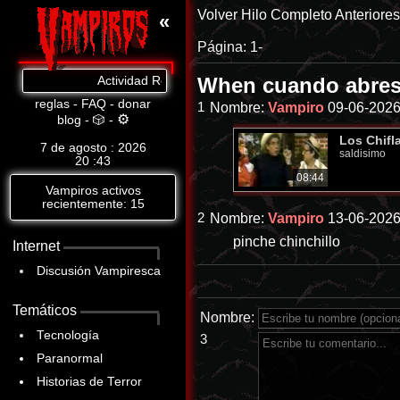
Volver
Hilo Completo
Anteriore
«
Página:
1-
When cuando abres 
Actividad Reciente: Cat.8: https://www.abandomoviez.net
reglas
-
FAQ
-
donar
1
Nombre:
Vampiro
09-06-2026
⚙
blog
-
🎲
-
Los Chifl
7 de agosto : 2026
saldisimo
20
:
43
08:44
Vampiros activos
recientemente: 15
2
Nombre:
Vampiro
13-06-2026
pinche chinchillo
Internet
Discusión Vampiresca
Temáticos
Nombre:
Tecnología
3
Paranormal
Historias de Terror