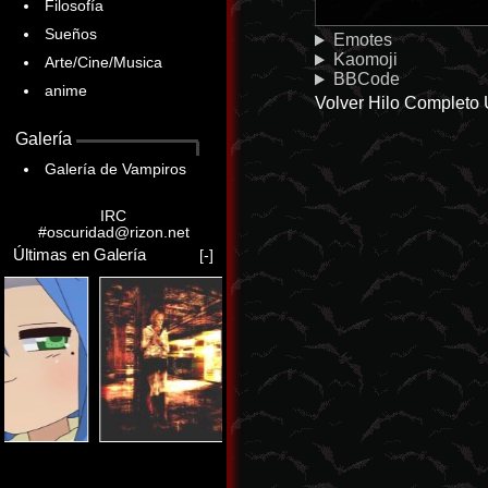
Filosofía
Sueños
Emotes
Kaomoji
Arte/Cine/Musica
BBCode
anime
Volver
Hilo Completo
Galería
Galería de Vampiros
IRC
#oscuridad@rizon.net
Últimas en Galería
[-]