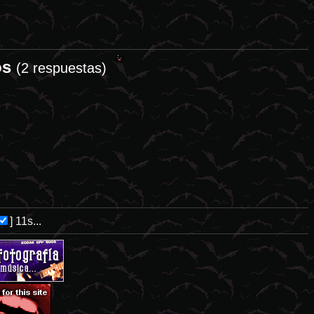
os
esastres naturales tienden a ser el idóneo campo de cultivo para las 
(2 respuestas)
]
11s...