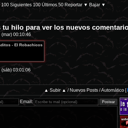
s 100
Siguientes 100
Últimos 50
Reportar
▼ Bajar ▼
tu hilo para ver los nuevos comentari
/db/p-28144-categoria-8 En Prime Video. Parece que las películas de d
 (mar) 00:10:46
aditos - El Robachicos
 (sáb) 03:01:06
▲ Subir ▲
/
Nuevos Posts
/
Automático
[
Email: