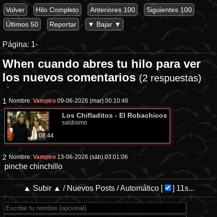
Volver
Hilo Completo
Anteriores 100
Siguientes 100
Últimos 50
Reportar
▼ Bajar ▼
Página:
1-
When cuando abres tu hilo para ver
los nuevos comentarios
(2 respuestas)
1
Nombre:
Vampiro
09-06-2026 (mar) 00:10:46
Los Chifladitos - El Robachicos
saldisimo
08:44
2
Nombre:
Vampiro
13-06-2026 (sáb) 03:01:06
pinche chinchillo
▲ Subir ▲
/
Nuevos Posts
/
Automático
[
]
11s...