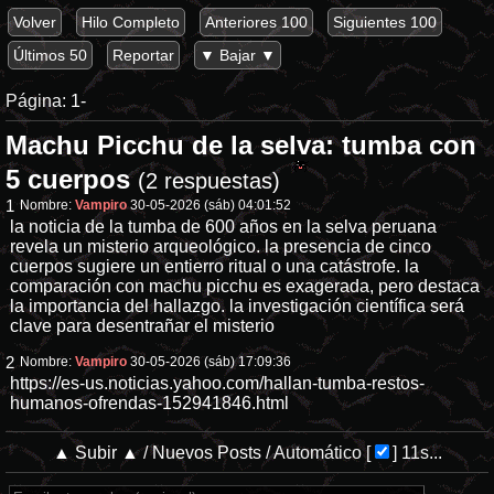
Volver
Hilo Completo
Anteriores 100
Siguientes 100
Últimos 50
Reportar
▼ Bajar ▼
Página:
1-
Machu Picchu de la selva: tumba con
5 cuerpos
(2 respuestas)
1
Nombre:
Vampiro
30-05-2026 (sáb) 04:01:52
la noticia de la tumba de 600 años en la selva peruana
revela un misterio arqueológico. la presencia de cinco
cuerpos sugiere un entierro ritual o una catástrofe. la
comparación con machu picchu es exagerada, pero destaca
la importancia del hallazgo. la investigación científica será
clave para desentrañar el misterio
2
Nombre:
Vampiro
30-05-2026 (sáb) 17:09:36
https://es-us.noticias.yahoo.com/hallan-tumba-restos-
humanos-ofrendas-152941846.html
▲ Subir ▲
/
Nuevos Posts
/
Automático
[
]
11s...