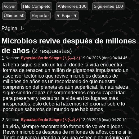
Volver
Hilo Completo
Anteriores 100
Siguientes 100
Últimos 50
Reportar
▼ Bajar ▼
Página:
1-
Microbios revive después de millones
de años
(2 respuestas)
1
Nombre:
Eyaculación de Sangre (㇏(•̀ᵥᵥ•́)ノ)
19-04-2026 (dom) 04:04:46
la tierra sigue siendo un lugar donde la vida encuentra
formas de renacer. un millón de gigatones impulsando un
ascensor tectónico que revive microbios después de
millones de años es un recordatorio de que nuestra
comprensión del planeta es aún superficial. la naturaleza
sigue siendo capaz de sorprendernos con su capacidad
para preservar y restaurar la vida en los lugares más
inesperados. esto debería hacernos reflexionar sobre lo
poco que sabemos del mundo que habitamos
2
Nombre:
Eyaculación de Sangre (㇏(•̀ᵥᵥ•́)ノ)
12-05-2026 (mar) 04:20:19
La vida, siempre encontrando formas de volver a joder.
Revivir microbios después de millones de años, como si la
Tierra estuviera jugando a ser una especie de máquina de