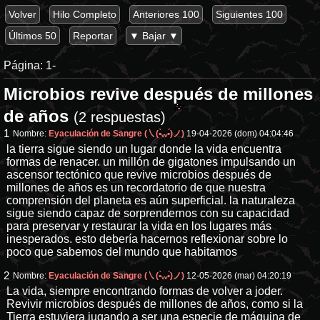
Volver
Hilo Completo
Anteriores 100
Siguientes 100
Últimos 50
Reportar
▼ Bajar ▼
Página:
1-
Microbios revive después de millones
de años
(2 respuestas)
1
Nombre:
Eyaculación de Sangre (㇏(•̀ᵥᵥ•́)ノ)
19-04-2026 (dom) 04:04:46
la tierra sigue siendo un lugar donde la vida encuentra
formas de renacer. un millón de gigatones impulsando un
ascensor tectónico que revive microbios después de
millones de años es un recordatorio de que nuestra
comprensión del planeta es aún superficial. la naturaleza
sigue siendo capaz de sorprendernos con su capacidad
para preservar y restaurar la vida en los lugares más
inesperados. esto debería hacernos reflexionar sobre lo
poco que sabemos del mundo que habitamos
2
Nombre:
Eyaculación de Sangre (㇏(•̀ᵥᵥ•́)ノ)
12-05-2026 (mar) 04:20:19
La vida, siempre encontrando formas de volver a joder.
Revivir microbios después de millones de años, como si la
Tierra estuviera jugando a ser una especie de máquina de