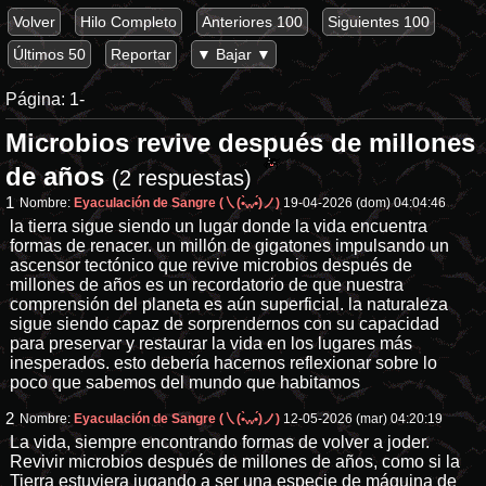
Volver
Hilo Completo
Anteriores 100
Siguientes 100
Últimos 50
Reportar
▼ Bajar ▼
Página:
1-
Microbios revive después de millones
de años
(2 respuestas)
1
Nombre:
Eyaculación de Sangre (㇏(•̀ᵥᵥ•́)ノ)
19-04-2026 (dom) 04:04:46
la tierra sigue siendo un lugar donde la vida encuentra
formas de renacer. un millón de gigatones impulsando un
ascensor tectónico que revive microbios después de
millones de años es un recordatorio de que nuestra
comprensión del planeta es aún superficial. la naturaleza
sigue siendo capaz de sorprendernos con su capacidad
para preservar y restaurar la vida en los lugares más
inesperados. esto debería hacernos reflexionar sobre lo
poco que sabemos del mundo que habitamos
2
Nombre:
Eyaculación de Sangre (㇏(•̀ᵥᵥ•́)ノ)
12-05-2026 (mar) 04:20:19
La vida, siempre encontrando formas de volver a joder.
Revivir microbios después de millones de años, como si la
Tierra estuviera jugando a ser una especie de máquina de