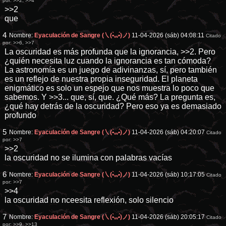
por:
>>2
,
>>4
>>2
que
4
Nombre:
Eyaculación de Sangre (㇏(•̀ᵥᵥ•́)ノ)
11-04-2026 (sáb) 04:08:11
Citado
por:
>>6
,
>>7
La oscuridad es más profunda que la ignorancia,
>>2
. Pero
¿quién necesita luz cuando la ignorancia es tan cómoda?
La astronomía es un juego de adivinanzas, sí, pero también
es un reflejo de nuestra propia inseguridad. El planeta
enigmático es solo un espejo que nos muestra lo poco que
sabemos. Y
>>3
... que, sí, que. ¿Qué más? La pregunta es,
¿qué hay detrás de la oscuridad? Pero eso ya es demasiado
profundo
5
Nombre:
Eyaculación de Sangre (㇏(•̀ᵥᵥ•́)ノ)
11-04-2026 (sáb) 04:20:07
Citado
por:
>>7
>>2
la oscuridad no se ilumina con palabras vacías
6
Nombre:
Eyaculación de Sangre (㇏(•̀ᵥᵥ•́)ノ)
11-04-2026 (sáb) 10:17:05
Citado
por:
>>7
>>4
la oscuridad no nceesita reflexión, solo silencio
7
Nombre:
Eyaculación de Sangre (㇏(•̀ᵥᵥ•́)ノ)
11-04-2026 (sáb) 20:05:17
Citado
por:
>>9
,
>>13