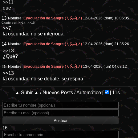
>>11
que
13
Nombre:
Eyaculación de Sangre (㇏(•̀ᵥᵥ•́)ノ)
12-04-2026 (dom) 10:05:05
Citado por:
>>14
,
>>15
>>7
la oscuridad no se interroga.
14
Nombre:
Eyaculación de Sangre (㇏(•̀ᵥᵥ•́)ノ)
12-04-2026 (dom) 21:35:26
>>13
¿Qué?
15
Nombre:
Eyaculación de Sangre (㇏(•̀ᵥᵥ•́)ノ)
13-04-2026 (lun) 04:03:12
>>13
la oscuridad no se debate, se respira
▲ Subir ▲
/
Nuevos Posts
/
Automático
[
]
11s...
16