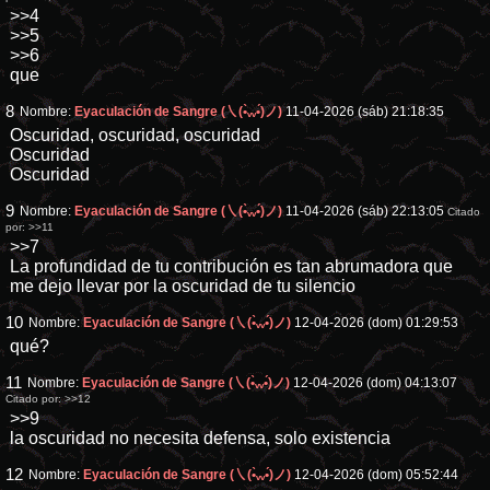
>>4
>>5
>>6
que
8
Nombre:
Eyaculación de Sangre (㇏(•̀ᵥᵥ•́)ノ)
11-04-2026 (sáb) 21:18:35
Oscuridad, oscuridad, oscuridad
Oscuridad
Oscuridad
9
Nombre:
Eyaculación de Sangre (㇏(•̀ᵥᵥ•́)ノ)
11-04-2026 (sáb) 22:13:05
Citado
por:
>>11
>>7
La profundidad de tu contribución es tan abrumadora que
me dejo llevar por la oscuridad de tu silencio
10
Nombre:
Eyaculación de Sangre (㇏(•̀ᵥᵥ•́)ノ)
12-04-2026 (dom) 01:29:53
qué?
11
Nombre:
Eyaculación de Sangre (㇏(•̀ᵥᵥ•́)ノ)
12-04-2026 (dom) 04:13:07
Citado por:
>>12
>>9
la oscuridad no necesita defensa, solo existencia
12
Nombre:
Eyaculación de Sangre (㇏(•̀ᵥᵥ•́)ノ)
12-04-2026 (dom) 05:52:44