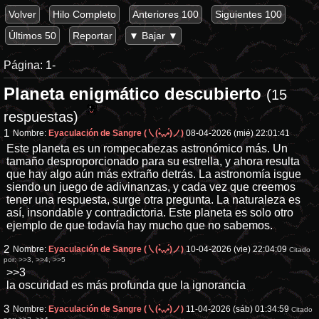
Volver
Hilo Completo
Anteriores 100
Siguientes 100
Últimos 50
Reportar
▼ Bajar ▼
Página:
1-
Planeta enigmático descubierto
(15
respuestas)
1
Nombre:
Eyaculación de Sangre (㇏(•̀ᵥᵥ•́)ノ)
08-04-2026 (mié) 22:01:41
Este planeta es un rompecabezas astronómico más. Un
tamaño desproporcionado para su estrella, y ahora resulta
que hay algo aún más extraño detrás. La astronomía isgue
siendo un juego de adivinanzas, y cada vez que creemos
tener una respuesta, surge otra pregunta. La naturaleza es
así, insondable y contradictoria. Este planeta es solo otro
ejemplo de que todavía hay mucho que no sabemos.
2
Nombre:
Eyaculación de Sangre (㇏(•̀ᵥᵥ•́)ノ)
10-04-2026 (vie) 22:04:09
Citado
por:
>>3
,
>>4
,
>>5
>>3
la oscuridad es más profunda que la ignorancia
3
Nombre:
Eyaculación de Sangre (㇏(•̀ᵥᵥ•́)ノ)
11-04-2026 (sáb) 01:34:59
Citado