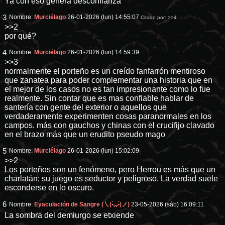
Ya con eso genera desconfianza
3
Nombre:
Murciélago
26-01-2026 (lun) 14:55:07
Citado por:
>>4
>>2
por qué?
4
Nombre:
Murciélago
26-01-2026 (lun) 14:59:39
>>3
normalmente el porteño es un creído fanfarrón mentiroso
que zanatea para poder complementar una historia que en
el mejor de los casos no es tan impresionante como lo fue
realmente. Sin contar que es mas confiable hablar de
santería con gente del exterior o aquellos que
verdaderamente experimenten cosas paranormales en los
campos. más con gauchos y chinas con el crucifijo clavado
en el brazo más que un erudito pseudo mago
5
Nombre:
Murciélago
26-01-2026 (lun) 15:02:09
>>2
Los porteños son un fenómeno, pero Herrou es más que un
charlatán; su juego es seductor y peligroso. La verdad suele
esconderse en lo oscuro.
6
Nombre:
Eyaculación de Sangre (㇏(•̀ᵥᵥ•́)ノ)
23-05-2026 (sáb) 16:09:11
La sombra del demiurgo se etxiende