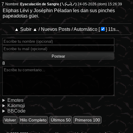
7
Nombre:
Eyaculación de Sangre (㇏(•̀ᵥᵥ•́)ノ)
24-05-2026 (dom) 15:26:39
Eliphas Lévi y Joséphin Péladan les dan sus pinches
papeadotas güei.
▲ Subir ▲
/
Nuevos Posts
/
Automático
[
]
11s...
8
Emotes
Kaomoji
BBCode
Volver
Hilo Completo
Últimos 50
Primeros 100