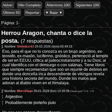
Volver
Hilo Completo
Anteriores 100
Siguientes 100
Últimos 50
Reportar
▼ Bajar ▼
Página:
1-
Herrou Aragon, chanta o dice la
posta.
(7 respuestas)
1
Nombre:
Gnóstico 63
25-01-2026 (dom) 05:49:19
Eso, para el que no lo conozca es un brujo argentino, ex-
teosofo, ex-masón, luciferino, gnóstico, perteneció al templo
de set en EEUU, critica al judeocristianismo y a su Dios, al
cual identifica con el demiurgo o con satanas, Tiene libros
que siempre recomiendan que son un rejunte de delirios en
donde una doncella inca descendiente de vikingos revela
una historia secreta del mundo. Donde los malos que
adoran al diablo viven en el himalaya.
2
Nombre:
Murciélago
26-01-2026 (lun) 14:39:39
Citado por:
>>3
,
>>5
Argentino
Probablemente porteño puto