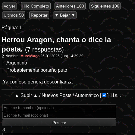
Volver
Hilo Completo
Anteriores 100
Siguientes 100
Últimos 50
Reportar
▼ Bajar ▼
Página:
1-
Herrou Aragon, chanta o dice la
posta.
(7 respuestas)
2
Nombre:
Murciélago
26-01-2026 (lun) 14:39:39
Argentino
Probablemente porteño puto
Ya con eso genera desconfianza
▲ Subir ▲
/
Nuevos Posts
/
Automático
[
]
11s...
8