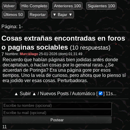
Volver
Hilo Completo
Anteriores 100
Siguientes 100
Últimos 50
Reportar
▼ Bajar ▼
Página:
1-
Cosas extrañas encontradas en foros
o paginas sociables
(10 respuestas)
7
Nombre:
Murciélago
25-01-2026 (dom) 01:31:49
Recuerdo que habían páginas bien jodidas antes donde
decapitaban, o hacían cosas por lo general raras. ¿Se
acuerdan de Poringa? Era una página gore por esos
tiempos. Uno la veía de curioso, pero ahora que lo pienso sí
era jodido ver esas cosas. Perturbadoras.
▲ Subir ▲
/
Nuevos Posts
/
Automático
[
]
11s...
11