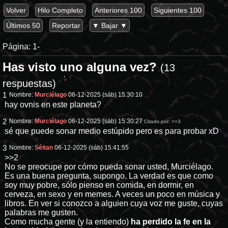
Volver
Hilo Completo
Anteriores 100
Siguientes 100
Últimos 50
Reportar
▼ Bajar ▼
Página:
1-
Has visto uno alguna vez?
(13
respuestas)
1
Nombre:
Murciélago
06-12-2025 (sáb) 15:30:10
hay ovnis en este planeta?
2
Nombre:
Murciélago
06-12-2025 (sáb) 15:30:27
Citado por:
>>3
sé que puede sonar medio estúpido pero es para probar xD
3
Nombre:
Séitan
06-12-2025 (sáb) 15:41:55
>>2
No se preocupe por cómo pueda sonar usted, Murciélago.
Es una buena pregunta, supongo. La verdad es que como
soy muy pobre, sólo pienso en comida, en dormir, en
cerveza, en sexo y en memes. A veces un poco en música y
libros. En ver si conozco a alguien cuya voz me guste, cuyas
palabras me gusten.
Como mucha gente (y la entiendo)
ha perdido la fe en la