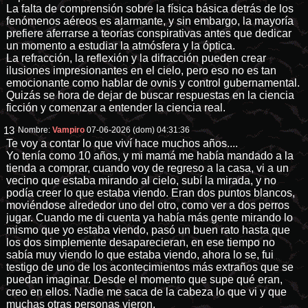
La falta de comprensión sobre la física básica detrás de los
fenómenos aéreos es alarmante, y sin embargo, la mayoría
prefiere aferrarse a teorías conspirativas antes que dedicar
un momento a estudiar la atmósfera y la óptica.
La refracción, la reflexión y la difracción pueden crear
ilusiones impresionantes en el cielo, pero eso no es tan
emocionante como hablar de ovnis y control gubernamental.
Quizás se hora de dejar de buscar respuestas en la ciencia
ficción y comenzar a entender la ciencia real.
13
Nombre:
Vampiro
07-06-2026 (dom) 04:31:36
Te voy a contar lo que viví hace muchos años....
Yo tenía como 10 años, y mi mamá me había mandado a la
tienda a comprar, cuando voy de regreso a la casa, vi a un
vecino que estaba mirando al cielo, subí la mirada, y no
podía creer lo que estaba viendo. Eran dos puntos blancos,
moviéndose alrededor uno del otro, como ver a dos perros
jugar. Cuando me di cuenta ya había más gente mirando lo
mismo que yo estaba viendo, pasó un buen rato hasta que
los dos simplemente desaparecieran, en ese tiempo no
sabía muy viendo lo que estaba viendo, ahora lo se, fui
testigo de uno de los acontecimientos más extraños que se
puedan imaginar. Desde el momento que supe qué eran,
creo en ellos. Nadie me saca de la cabeza lo que vi y que
muchas otras personas vieron.