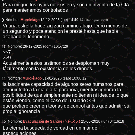
Para mí que los ovnis no existen y son un invento de la CIA
para mantenernos controlados
9
Nombre:
Murciélago
18-12-2025 (jue) 14:49:14
Citado por:
>>10
Vi una estrella hace zig zag camino abajo. Duró menos de
un segundo y poca atención le presté hasta que había
acabado el fenómeno.
10
Nombre:
28-12-2025 (dom) 16:57:29
>>7
>>9
Actualmente estos testimonios se desploman muy
fácilmente con la existencia de los drones.
11
Nombre:
Murciélago
31-01-2026 (sáb) 10:06:12
la fascinante capacidad de algunos seres humanos para
atribuir todo a la cia o a la paranoia, mientras ignoran la
posibilidad de que simplemente no tienen ni idea de lo que
están viendo, como el caso del usuario
>>8
que prefiere creer en teorías de control antes que admitir su
propia ignorancia
12
Nombre:
Eyaculación de Sangre (㇏(•̀ᵥᵥ•́)ノ)
25-05-2026 (lun) 04:16:18
La eterna búsqueda de verdad en un mar de
especulaciones.