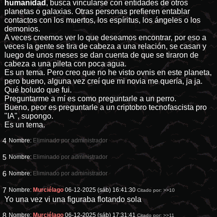
humanidad
, busca vincularse con entidades de otros
planetas o galaxias. Otras personas prefieren entablar
contactos con los muertos, los espíritus, los ángeles o los
demonios.
A veces creemos ver lo que deseamos encontrar, por eso a
veces la gente se tira de cabeza a una relación, se casan y
luego de unos meses se dan cuenta de que se tiraron de
cabeza a una pileta con poca agua.
Es un tema. Pero creo que no he visto ovnis en este planeta,
pero bueno, alguna vez creí que mi novia me quería, ja ja.
Qué boludo que fui.
Preguntarme a mí es como preguntarle a un perro.
Bueno, peor es preguntarle a un criptobro tecnofascista pro
"IA", supongo.
Es un tema.
4
Nombre:
Eliminado por administrador
5
Nombre:
Eliminado por administrador
6
Nombre:
Eliminado por administrador
7
Nombre:
Murciélago
06-12-2025 (sáb) 16:41:30
Citado por:
>>10
Yo una vez vi una figuraba flotando sola
8
Nombre:
Murciélago
06-12-2025 (sáb) 17:31:41
Citado por:
>>11