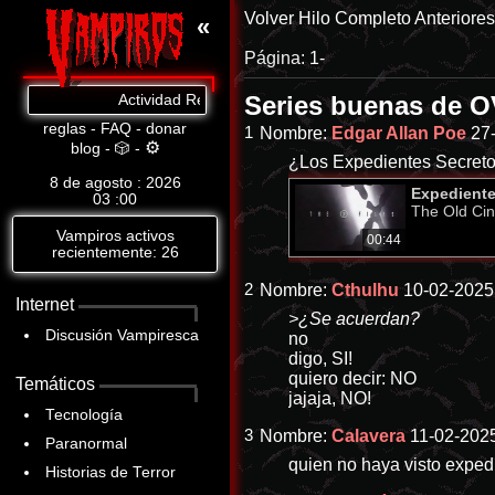
Volver
Hilo Completo
Anteriore
«
Página:
1-
Series buenas de 
Actividad Reciente: Cat.8: https://www.abandomoviez.net
reglas
-
FAQ
-
donar
1
Nombre:
Edgar Allan Poe
27
⚙
blog
-
🎲
-
¿Los Expedientes Secret
8 de agosto : 2026
Expediente 
03
:
00
The Old Ci
Vampiros activos
00:44
recientemente: 26
2
Nombre:
Cthulhu
10-02-2025 
Internet
>¿Se acuerdan?
Discusión Vampiresca
no
digo, SI!
quiero decir: NO
Temáticos
jajaja, NO!
Tecnología
3
Nombre:
Calavera
11-02-2025
Paranormal
quien no haya visto expedi
Historias de Terror