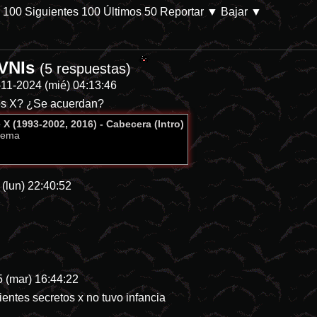
s 100
Siguientes 100
Últimos 50
Reportar
▼ Bajar ▼
OVNIs
/db/p-28144-categoria-8 En Prime Video. Parece que las películas de d
(5 respuestas)
-11-2024 (mié) 04:13:46
os X? ¿Se acuerdan?
X (1993-2002, 2016) - Cabecera (Intro)
nema
(lun) 22:40:52
 (mar) 16:44:22
entes secretos x no tuvo infancia