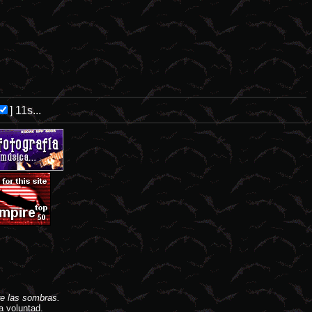
]
11s...
e las sombras.
a voluntad.