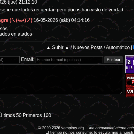
26 (jue) 21:12:10
a serie que todos recuerdan pero pocos han visto de verdad
re (㇏(•̀ᵥᵥ•́)ノ)
16-05-2026 (sáb) 04:14:16
sos.
ados enlatados
▲ Subir ▲
/
Nuevos Posts
/
Automático
[
Email:
Últimos 50
Primeros 100
© 2020-2026
vampiros.org
-
Una comunidad eterna entr
El tiempo no nos consume: lo esculpimos a nuestr