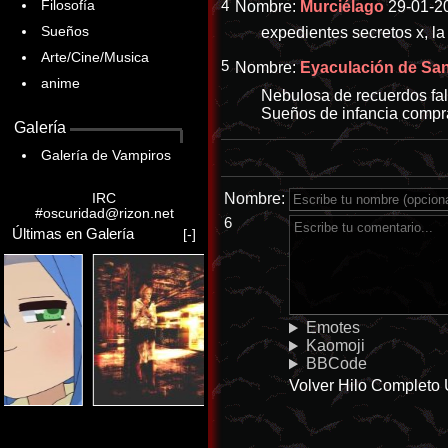
Filosofía
4
Nombre:
Murciélago
29-01-20
Sueños
expedientes secretos x, l
Arte/Cine/Musica
5
Nombre:
Eyaculación de Sang
anime
Nebulosa de recuerdos fal
Sueños de infancia compr
Galería
Galería de Vampiros
Nombre:
IRC
#oscuridad@rizon.net
6
Últimas en Galería
[-]
Emotes
Kaomoji
BBCode
Volver
Hilo Completo