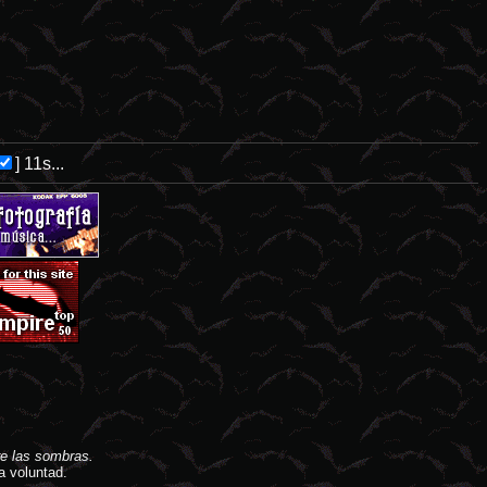
]
11s...
e las sombras.
a voluntad.