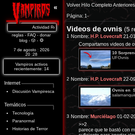
Volver
Hilo Completo
Anteriore
«
Página:
1-
Videos de ovnis
Actividad Reciente: Cat.8: https://www.abandomoviez.net
(5 
reglas
-
FAQ
-
donar
1
Nombre:
H.P. Lovecraft
21-01
⚙
blog
-
🎲
-
Compartamos videos de o
7 de agosto : 2026
10 Sorpren
20
:
28
UFOvnis
Vampiros activos
recientemente: 14
2
Nombre:
H.P. Lovecraft
22-09
Internet
Ovnis en S
Discusión Vampiresca
salamanqui
Temáticos
Tecnología
3
Nombre:
Murciélago
01-02-2
Paranormal
>>2
Historias de Terror
parece que te bastó con m