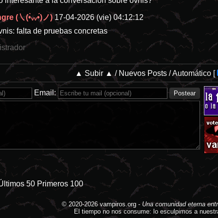
go interesante a la conversación sobre ovnis?
re (㇏(•̀ᵥᵥ•́)ノ)
17-04-2026 (vie) 04:12:12
vnis: falta de pruebas concretas
istrador
▲ Subir ▲
/
Nuevos Posts
/
Automático
[
Email:
Últimos 50
Primeros 100
© 2020-2026
vampiros.org
-
Una comunidad eterna entr
El tiempo no nos consume: lo esculpimos a nuestr