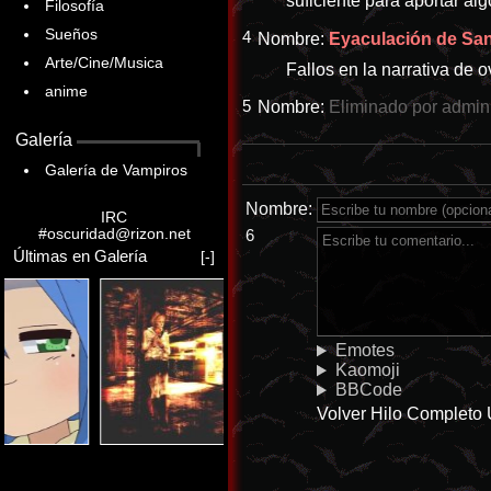
suficiente para aportar al
Filosofía
Sueños
4
Nombre:
Eyaculación de Sang
Arte/Cine/Musica
Fallos en la narrativa de o
anime
5
Nombre:
Eliminado por admin
Galería
Galería de Vampiros
Nombre:
IRC
#oscuridad@rizon.net
6
Últimas en Galería
[-]
Emotes
Kaomoji
BBCode
Volver
Hilo Completo