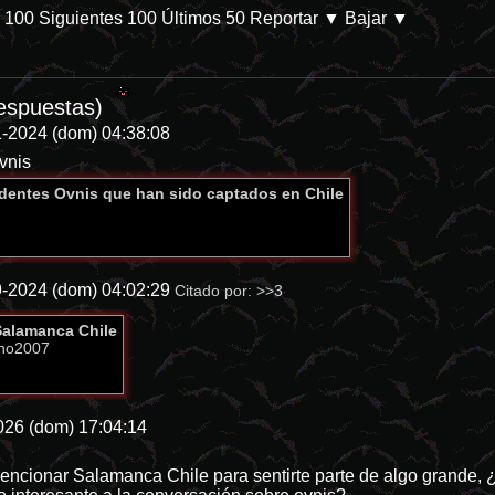
s 100
Siguientes 100
Últimos 50
Reportar
▼ Bajar ▼
/db/p-28144-categoria-8 En Prime Video. Parece que las películas de d
respuestas)
-2024 (dom) 04:38:08
vnis
dentes Ovnis que han sido captados en Chile
-2024 (dom) 04:02:29
Citado por:
>>3
alamanca Chile
no2007
026 (dom) 17:04:14
encionar Salamanca Chile para sentirte parte de algo grande, 