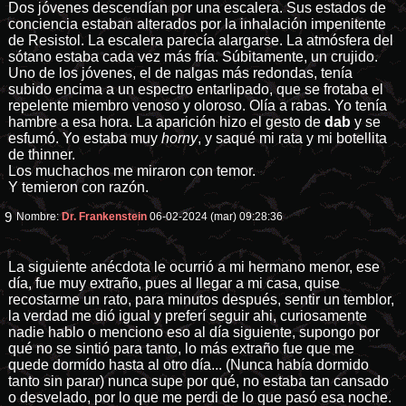
Dos jóvenes descendían por una escalera. Sus estados de
conciencia estaban alterados por la inhalación impenitente
de Resistol. La escalera parecía alargarse. La atmósfera del
sótano estaba cada vez más fría. Súbitamente, un crujido.
Uno de los jóvenes, el de nalgas más redondas, tenía
subido encima a un espectro entarlipado, que se frotaba el
repelente miembro venoso y oloroso. Olía a rabas. Yo tenía
hambre a esa hora. La aparición hizo el gesto de
dab
y se
esfumó. Yo estaba muy
horny
, y saqué mi rata y mi botellita
de thinner.
Los muchachos me miraron con temor.
Y temieron con razón.
9
Nombre:
Dr. Frankenstein
06-02-2024 (mar) 09:28:36
La siguiente anécdota le ocurrió a mi hermano menor, ese
día, fue muy extraño, pues al llegar a mi casa, quise
recostarme un rato, para minutos después, sentir un temblor,
la verdad me dió igual y preferí seguir ahi, curiosamente
nadie hablo o menciono eso al día siguiente, supongo por
qué no se sintió para tanto, lo más extraño fue que me
quede dormído hasta al otro día... (Nunca había dormido
tanto sin parar) nunca supe por qué, no estaba tan cansado
o desvelado, por lo que me perdi de lo que pasó esa noche.