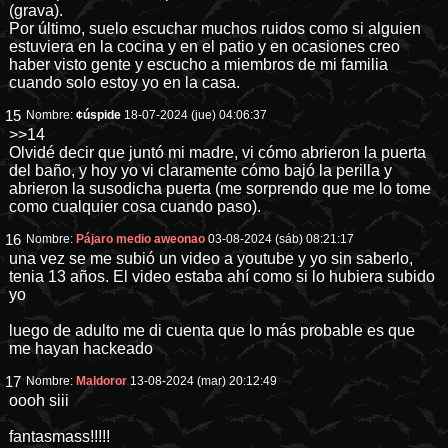
(grava).
Por último, suelo escuchar muchos ruidos como si alguien
estuviera en la cocina y en el patio y en ocasiones creo
haber visto gente y escucho a miembros de mi familia
cuando solo estoy yo en la casa.
15
Nombre:
¢úspide
18-07-2024 (jue) 04:06:37
>>14
Olvidé decir que juntó mi madre, vi cómo abrieron la puerta
del baño, y hoy yo vi claramente cómo bajó la perilla y
abrieron la susodicha puerta (me sorprendo que me lo tome
como cualquier cosa cuando paso).
16
Nombre:
Pájaro medio aweonao
03-08-2024 (sáb) 08:21:17
una vez se me subió un video a youtube y yo sin saberlo,
tenia 13 años. El video estaba ahí como si lo hubiera subido
yo
luego de adulto me di cuenta que lo más probable es que
me hayan hackeado
17
Nombre:
Maldoror
13-08-2024 (mar) 20:12:49
oooh siii
fantasmass!!!!!