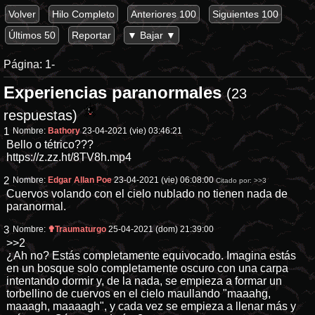
Volver
Hilo Completo
Anteriores 100
Siguientes 100
Últimos 50
Reportar
▼ Bajar ▼
Página:
1-
Experiencias paranormales
(23
respuestas)
1
Nombre:
Bathory
23-04-2021 (vie) 03:46:21
Bello o tétrico???
https://z.zz.ht/8TV8h.mp4
2
Nombre:
Edgar Allan Poe
23-04-2021 (vie) 06:08:00
Citado por:
>>3
Cuervos volando con el cielo nublado no tienen nada de
paranormal.
3
Nombre:
✟Traumaturgo
25-04-2021 (dom) 21:39:00
>>2
¿Ah no? Estás completamente equivocado. Imagina estás
en un bosque solo completamente oscuro con una carpa
intentando dormir y, de la nada, se empieza a formar un
torbellino de cuervos en el cielo maullando "maaahg,
maaagh, maaaagh", y cada vez se empieza a llenar más y