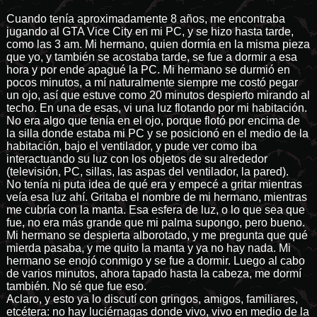
Cuando tenía aproximadamente 8 años, me encontraba
jugando al GTA Vice City en mi PC, y se hizo hasta tarde,
como las 3 am. Mi hermano, quien dormía en la misma pieza
que yo, y también se acostaba tarde, se fue a dormir a esa
hora y por ende apagué la PC. Mi hermano se durmió en
pocos minutos, a mí naturalmente siempre me costó pegar
un ojo, así que estuve como 20 minutos despierto mirando al
techo. En una de esas, vi una luz flotando por mi habitación.
No era algo que tenía en el ojo, porque flotó por encima de
la silla donde estaba mi PC y se posicionó en el medio de la
habitación, bajo el ventilador, y pude ver como iba
interactuando su luz con los objetos de su alrededor
(televisión, PC, sillas, las aspas del ventilador, la pared).
No tenía ni puta idea de qué era y empecé a gritar mientras
veía esa luz ahí. Gritaba el nombre de mi hermano, mientras
me cubría con la manta. Esa esfera de luz, o lo que sea que
fue, no era más grande que mi palma supongo, pero bueno.
Mi hermano se despierta alborotado, y me pregunta que qué
mierda pasaba, y me quito la manta y ya no hay nada. Mi
hermano se enojó conmigo y se fue a dormir. Luego al cabo
de varios minutos, ahora tapado hasta la cabeza, me dormí
también. No sé que fue eso.
Aclaro, y esto ya lo discutí con gringos, amigos, familiares,
etcétera: no hay luciérnagas donde vivo, vivo en medio de la