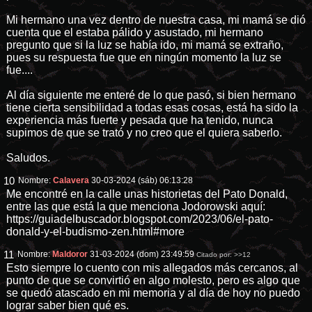
Mi hermano una vez dentro de nuestra casa, mi mamá se dió
cuenta que el estaba pálido y asustado, mi hermano
pregunto que si la luz se había ido, mi mamá se extraño,
pues su respuesta fue que en ningún momento la luz se
fue....
Al día siguiente me enteré de lo que pasó, si bien hermano
tiene cierta sensibilidad a todas esas cosas, está ha sido la
experiencia más fuerte y pesada que ha tenido, nunca
supimos de que se trató y no creo que el quiera saberlo.
Saludos.
10
Nombre:
Calavera
30-03-2024 (sáb) 06:13:28
Me encontré en la calle unas historietas del Pato Donald,
entre las que está la que menciona Jodorowski aquí:
https://guiadelbuscador.blogspot.com/2023/06/el-pato-
donald-y-el-budismo-zen.html#more
11
Nombre:
Maldoror
31-03-2024 (dom) 23:49:59
Citado por:
>>12
Esto siempre lo cuento con mis allegados más cercanos, al
punto de que se convirtió en algo molesto, pero es algo que
se quedó atascado en mi memoria y al día de hoy no puedo
lograr saber bien qué es.