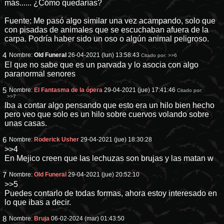
más...... ¿Cómo quedarías?
Fuente: Me pasó algo similar una vez acampando, solo que
con pisadas de animales que se escuchaban afuera de la
carpa. Podría haber sido un oso o algún animal peligroso.
4
Nombre:
Old Funeral
26-04-2021 (lun) 13:58:43
Citado por:
>>6
El que no sabe que es un parvada y lo asocia con algo
paranormal senores
5
Nombre:
El Fantasma de la ópera
29-04-2021 (jue) 17:41:46
Citado por:
>>7
Iba a contar algo pensando que esto era un hilo bien hecho
pero veo que solo es un hilo sobre cuervos volando sobre
unas casas.
6
Nombre:
Roderick Usher
29-04-2021 (jue) 18:30:28
>>4
En Mejico creen que las lechuzas son brujas y las matan w
7
Nombre:
Old Funeral
29-04-2021 (jue) 20:52:10
>>5
Puedes contarlo de todas formas, ahora estoy interesado en
lo que ibas a decir.
8
Nombre:
Bruja
06-02-2024 (mar) 01:43:50