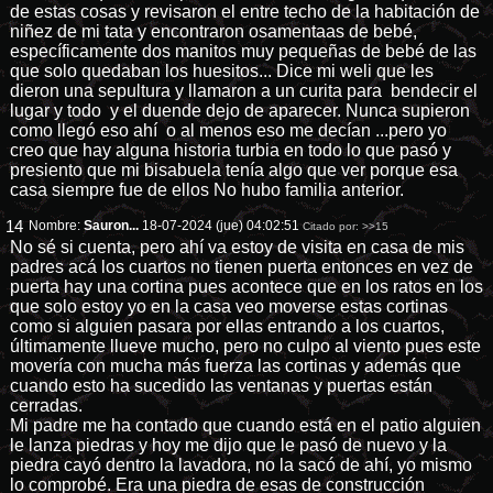
de estas cosas y revisaron el entre techo de la habitación de
niñez de mi tata y encontraron osamentaas de bebé,
específicamente dos manitos muy pequeñas de bebé de las
que solo quedaban los huesitos... Dice mi weli que les
dieron una sepultura y llamaron a un curita para bendecir el
lugar y todo y el duende dejo de aparecer. Nunca supieron
como llegó eso ahí o al menos eso me decían ...pero yo
creo que hay alguna historia turbia en todo lo que pasó y
presiento que mi bisabuela tenía algo que ver porque esa
casa siempre fue de ellos No hubo familia anterior.
14
Nombre:
Sauron...
18-07-2024 (jue) 04:02:51
Citado por:
>>15
No sé si cuenta, pero ahí va estoy de visita en casa de mis
padres acá los cuartos no tienen puerta entonces en vez de
puerta hay una cortina pues acontece que en los ratos en los
que solo estoy yo en la casa veo moverse estas cortinas
como si alguien pasara por ellas entrando a los cuartos,
últimamente llueve mucho, pero no culpo al viento pues este
movería con mucha más fuerza las cortinas y además que
cuando esto ha sucedido las ventanas y puertas están
cerradas.
Mi padre me ha contado que cuando está en el patio alguien
le lanza piedras y hoy me dijo que le pasó de nuevo y la
piedra cayó dentro la lavadora, no la sacó de ahí, yo mismo
lo comprobé. Era una piedra de esas de construcción