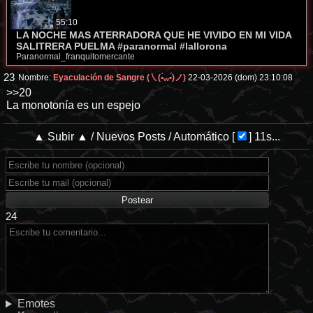
55:10
LA NOCHE MAS ATERRADORA QUE HE VIVIDO EN MI VIDA
SALITRERA PUELMA #paranormal #lallorona
Paranormal_franquitomercante
23
Nombre:
Eyaculación de Sangre (㇏(•̀ᵥᵥ•́)ノ)
22-03-2026 (dom) 23:10:08
>>20
La monotonía es un espejo
▲ Subir ▲
/
Nuevos Posts
/
Automático
[
]
10s...
24
Emotes