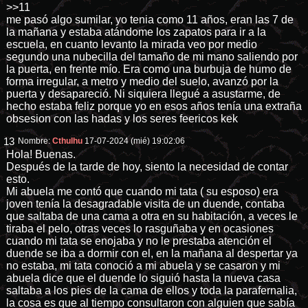
>>11
me pasó algo sumilar, yo tenia como 11 años, eran las 7 de
la mañana y estaba atándome los zapatos para ir a la
escuela, en cuanto levanto la mirada veo por medio
segundo una nubecilla del tamaño de mi mano saliendo por
la puerta, en frente mío. Era como una burbuja de humo de
forma irregular, a metro y medio del suelo, avanzó por la
puerta y desapareció. Ni siquiera llegué a asustarme, de
hecho estaba feliz porque yo en esos años tenía una extraña
obsesion con las hadas y los seres feericos kek
13
Nombre:
Cthulhu
17-07-2024 (mié) 19:02:06
Hola! Buenas.
Después de la tarde de hoy, siento la necesidad de contar
esto.
Mi abuela me contó que cuando mi tata ( su esposo) era
joven tenía la desagradable visita de un duende, contaba
que saltaba de una cama a otra en su habitación, a veces le
tiraba el pelo, otras veces lo rasguñaba y en ocasiones
cuando mi tata se enojaba y no le prestaba atención el
duende se iba a dormir con el, en la mañana al despertar ya
no estaba, mi tata conoció a mi abuela y se casaron y mi
abuela dice que el duende lo siguió hasta la nueva casa
saltaba a los pies de la cama de ellos y toda la parafernalia,
la cosa es que al tiempo consultaron con alguien que sabía