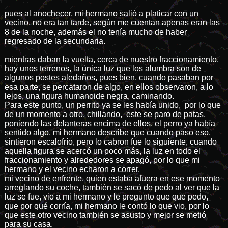
pues al anochecer, mi hermano salió a platicar con un
vecino, no era tan tarde, según me cuentan apenas eran las
8 de la noche, además el no tenía mucho de haber
regresado de la secundaria.
mientras daban la vuelta, cerca de nuestro fraccionamiento,
hay unos terrenos, la única luz que los alumbra son de
algunos postes aledaños, pues bien, cuando pasaban por
esa parte, se percataron de algo, en ellos observaron, a lo
lejos, una figura humanoide negra, caminando.
Para este punto, un perrito ya se les había unido, por lo que
de un momento a otro, chillando, este se paro de patas,
poniendo las delanteras encima de ellos, el perro ya había
sentido algo, mi hermano describe que cuando paso eso,
sintieron escalofrío, pero lo cabron fue lo siguiente, cuando
aquella figura se acercó un poco más, la luz en todo el
fraccionamiento y alrededores se apagó, por lo que mi
hermano y el vecino echaron a correr.
mi vecino de enfrente, quien estaba afuera en ese momento
arreglando su coche, también se sacó de pedo al ver que la
luz se fue, vio a mi hermano y le pregunto que que pedo,
que por qué corría, mi hermano le contó lo que vio, por lo
que este otro vecino también se asusto y mejor se metió
para su casa.