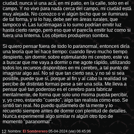
ciudad, nunca vi una acá, en mi patio, en la calle, solo en el
campo. Y no vivo para nada cerca del campo, mi ciudad está
muy alejada. No conozco o vi algún bicho que se iluminara
de tal forma, y si lo hay, debe ser en áreas rurales, que
tampoco vi. Las luciérnagas a lo sumo podrían emitir luz
hasta cierto rango, pero eso que vi parecía emitir luz como si
fuera una linterna. Los objetos produjeron sombra.
Si quiero pensar fuera de todo lo paranormal, entonces diría
una teoría que leí hace tiempo: cuando llevo mucho tiempo
despierto, sin dormir, sobre estimulando mi cerebro, este va
a buscar que me vaya a dormir o me agote rápido, utilizando
todos los recursos disponibles en mi cerebro, a tal punto de
imaginar algo así. No sé que tan cierto sea, y no sé si sea
posible, puede que sí, porque al fin y al cabo la realidad se
percibe de distintas formas pese a ser una sola. Me lleva a
pensar qué tan poderoso es el cerebro para fabricar
mentalmente, de forma que solo uno misma pueda percibir,
y, yo creo, estando "cuerdo", algo tan realista como eso. Se
sintió tan real. No puedo quitármelo de la mente y lo
recuerdo siempre antes de dormir con plenitud de detalles.
Nunca experimenté algo similar ni algún otro tipo de
momento "paranormal".
12
Nombre:
El Sombrerero
05-04-2024 (vie) 06:45:06