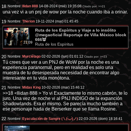
18
Nombre:
Ilidan 888
14-08-2024 (mié) 19:35:08
Citado por:
>>21
una vez vi a un pnj de wow por la noche cuando iba a orinar.
19
Nombre:
Therion
19-11-2024 (mar) 01:45:45
Ruta de los Espíritus y Viaje a lo insólito
@megaoficial Reportaje de Villa México block
666👿
21:09
Ruta de los Espíritus
20
Nombre:
Murciélago
02-02-2026 (lun) 01:01:12
Citado por:
>>23
Tú crees que ver a un PNJ de WoW por la noche es una
experiencia paranormal, pero en realidad es solo una
muestra de tu desesperada necesidad de encontrar algo
interesante en tu vida monótona.
21
Nombre:
Midas King
10-02-2026 (mar) 15:46:12
>>18
<Ilidan 888 > Yo vi Exactamente lo mismo cabrón, te lo
juro. Una vez de noche vi al PNJ INDIGO de la expanción
Shadowlands. Era el mismo. Se parecía mucho también a
ese personaje hada de Berserker que se llama Rosine.
22
Nombre:
Eyaculación de Sangre (㇏(•̀ᵥᵥ•́)ノ)
22-03-2026 (dom) 18:16:41