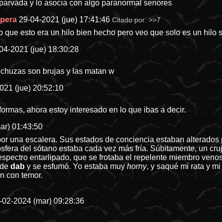
parvada y lo asocia con algo paranormal senores
ópera
29-04-2021 (jue) 17:41:46
Citado por:
>>7
o que esto era un hilo bien hecho pero veo que solo es un hilo
04-2021 (jue) 18:30:28
echuzas son brujas y las matan w
021 (jue) 20:52:10
ormas, ahora estoy interesado en lo que ibas a decir.
ar) 01:43:50
r una escalera. Sus estados de conciencia estaban alterados po
ósfera del sótano estaba cada vez más fría. Súbitamente, un cru
spectro entarlipado, que se frotaba el repelente miembro venos
 de
dab
y se esfumó. Yo estaba muy
horny
, y saqué mi rata y mi 
n con temor.
-02-2024 (mar) 09:28:36