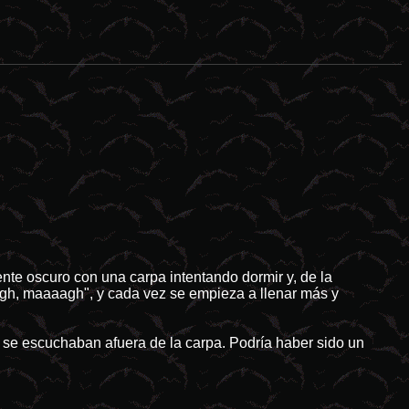
rales tienden a ser el idóneo campo de cultivo para las producciones 
e oscuro con una carpa intentando dormir y, de la
agh, maaaagh", y cada vez se empieza a llenar más y
se escuchaban afuera de la carpa. Podría haber sido un