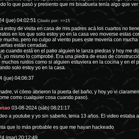
todo lo que pasó y presiento que mi bisabuela tenía algo que ve
4 (jue) 04:02:51
Citado por:
>>15
va estoy de visita en casa de mis padres acá los cuartos no tie
atos en los que solo estoy yo en la casa veo moverse estas cor
ve mucho, pero no culpo al viento pues este movería con mucha
uertas están cerradas.
 cuando está en el patio alguien le lanza piedras y hoy me dij
hí, yo mismo lo comprobé. Era una piedra de esas de construcció
 muchos ruidos como si alguien estuviera en la cocina y en el 
ando solo estoy yo en la casa.
 (jue) 04:06:37
madre, vi cómo abrieron la puerta del baño, y hoy yo vi claramen
tome como cualquier cosa cuando paso).
onao
03-08-2024 (sáb) 08:21:17
eo a youtube y yo sin saberlo, tenia 13 años. El video estaba a
enta que lo más probable es que me hayan hackeado
24 (mar) 20:12:49