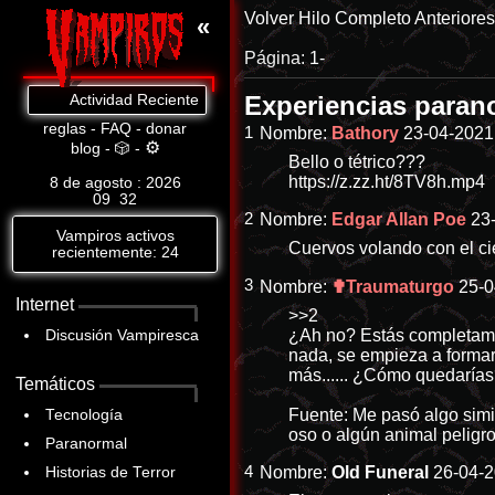
Volver
Hilo Completo
Anteriore
«
Página:
1-
Experiencias para
Actividad Reciente: Cat.8: https://www.abandomoviez.net/db/p-28144-c
reglas
-
FAQ
-
donar
1
Nombre:
Bathory
23-04-2021 
⚙
blog
-
🎲
-
Bello o tétrico???
https://z.zz.ht/8TV8h.mp4
8 de agosto : 2026
09
32
2
Nombre:
Edgar Allan Poe
23
Vampiros activos
Cuervos volando con el ci
recientemente: 24
3
Nombre:
✟Traumaturgo
25-0
Internet
>>2
¿Ah no? Estás completame
Discusión Vampiresca
nada, se empieza a formar
más...... ¿Cómo quedaría
Temáticos
Fuente: Me pasó algo simi
Tecnología
oso o algún animal peligr
Paranormal
4
Nombre:
Old Funeral
26-04-2
Historias de Terror