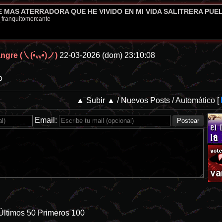
 MAS ATERRADORA QUE HE VIVIDO EN MI VIDA SALITRERA PUELM
franquitomercante
gre (㇏(•̀ᵥᵥ•́)ノ)
22-03-2026 (dom) 23:10:08
o
▲ Subir ▲
/
Nuevos Posts
/
Automático
[
Email:
Últimos 50
Primeros 100