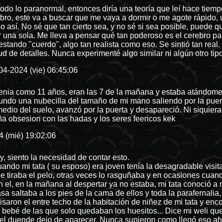
todo lo paranormal, entonces diría una teoría que leí hace tiem
ro, este va a buscar que me vaya a dormir o me agote rápido, u
o así. No sé que tan cierto sea, y no sé si sea posible, puede qu
er una sola. Me lleva a pensar qué tan poderoso es el cerebro 
, estando "cuerdo", algo tan realista como eso. Se sintió tan re
ud de detalles. Nunca experimenté algo similar ni algún otro t
04-2024 (vie) 06:45:06
enia como 11 años, eran las 7 de la mañana y estaba atándome l
ndo una nubecilla del tamaño de mi mano saliendo por la puer
 medio del suelo, avanzó por la puerta y desapareció. Ni siquier
ña obsesion con las hadas y los seres feericos kek
4 (mié) 19:02:06
, siento la necesidad de contar esto.
ando mi tata ( su esposo) era joven tenía la desagradable visi
le tiraba el pelo, otras veces lo rasguñaba y en ocasiones cuand
 el, en la mañana al despertar ya no estaba, mi tata conoció a
asa saltaba a los pies de la cama de ellos y toda la parafernali
visaron el entre techo de la habitación de niñez de mi tata y e
ebé de las que solo quedaban los huesitos... Dice mi weli que 
y el duende dejo de aparecer. Nunca supieron como llegó eso ah