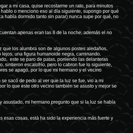
egar a mi casa, quise recostarme un rato, para minutos
ie hablo o menciono eso al día siguiente, supongo por qué
nca había dormido tanto sin parar) nunca supe por qué, no
e cuentan apenas eran las 8 de la noche, además el no
luz que los alumbra son de algunos postes aledaños,
lo lejos, una figura humanoide negra, caminando.
ando, este se paro de patas, poniendo las delanteras
sintieron escalofrío, pero lo cabron fue lo siguiente,
ores se apagó, por lo que mi hermano y el vecino
e sacó de pedo al ver que la luz se fue, vio a mi
por lo que este otro vecino también se asusto y mejor se
y asustado, mi hermano pregunto que si la luz se había
as esas cosas, está ha sido la experiencia más fuerte y