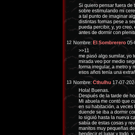
Si quiero pensar fuera de 
sobre estimulando mi cereb
a tal punto de imaginar alg
distintas formas pese a s
pueda percibir, y, yo creo
antes de dormir con plenit
12
Nombre:
El Sombrerero
05-
>>11
me pasó algo sumilar, yo t
mirada veo por medio segu
forma irregular, a metro y
esos años tenía una extra
13
Nombre:
Cthulhu
17-07-202
Hola! Buenas.
Después de la tarde de hoy
Mi abuela me contó que cu
en su habitación, a veces 
duende se iba a dormir con
lo siguió hasta la nueva c
sabía de estas cosas y re
manitos muy pequeñas de b
bendecir el lugar y todo 