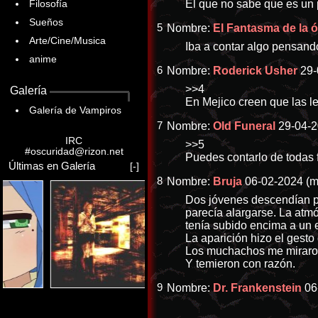
El que no sabe que es un 
Filosofía
Sueños
5
Nombre:
El Fantasma de la 
Arte/Cine/Musica
Iba a contar algo pensand
anime
6
Nombre:
Roderick Usher
29-
>>4
Galería
En Mejico creen que las l
Galería de Vampiros
7
Nombre:
Old Funeral
29-04-2
IRC
>>5
#oscuridad@rizon.net
Puedes contarlo de todas f
Últimas en Galería
[-]
8
Nombre:
Bruja
06-02-2024 (m
Dos jóvenes descendían po
parecía alargarse. La atm
tenía subido encima a un e
La aparición hizo el gesto
Los muchachos me miraro
Y temieron con razón.
9
Nombre:
Dr. Frankenstein
06