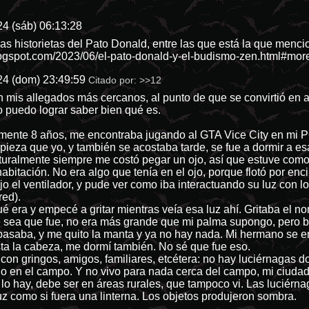
4 (sáb) 06:13:28
as historietas del Pato Donald, entre las que está la que menc
logspot.com/2023/06/el-pato-donald-y-el-budismo-zen.html#mor
24 (dom) 23:49:59
Citado por:
>>12
n mis allegados más cercanos, al punto de que se convirtió en 
o puedo lograr saber bien qué es.
nte 8 años, me encontraba jugando al GTA Vice City en mi PC,
pieza que yo, y también se acostaba tarde, se fue a dormir a 
turalmente siempre me costó pegar un ojo, así que estuve como
 habitación. No era algo que tenía en el ojo, porque flotó por en
o el ventilador, y pude ver como iba interactuando su luz con los
red).
ué era y empecé a gritar mientras veía esa luz ahí. Gritaba el 
ue sea que fue, no era más grande que mi palma supongo, pero 
asaba, y me quito la manta y ya no hay nada. Mi hermano se en
ta la cabeza, me dormí también. No sé que fue eso.
tí con gringos, amigos, familiares, etcétera: no hay luciérnagas 
solo en el campo. Y no vivo para nada cerca del campo, mi ciud
i lo hay, debe ser en áreas rurales, que tampoco vi. Las luciérna
luz como si fuera una linterna. Los objetos produjeron sombra.