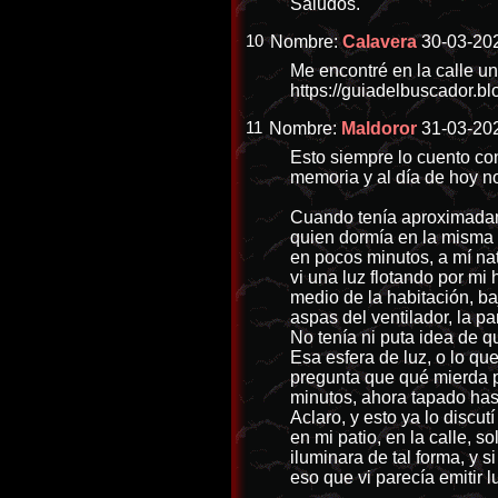
Saludos.
10
Nombre:
Calavera
30-03-202
Me encontré en la calle un
https://guiadelbuscador.b
11
Nombre:
Maldoror
31-03-20
Esto siempre lo cuento co
memoria y al día de hoy n
Cuando tenía aproximadame
quien dormía en la misma 
en pocos minutos, a mí na
vi una luz flotando por mi
medio de la habitación, baj
aspas del ventilador, la pa
No tenía ni puta idea de q
Esa esfera de luz, o lo q
pregunta que qué mierda p
minutos, ahora tapado has
Aclaro, y esto ya lo discu
en mi patio, en la calle, 
iluminara de tal forma, y s
eso que vi parecía emitir 