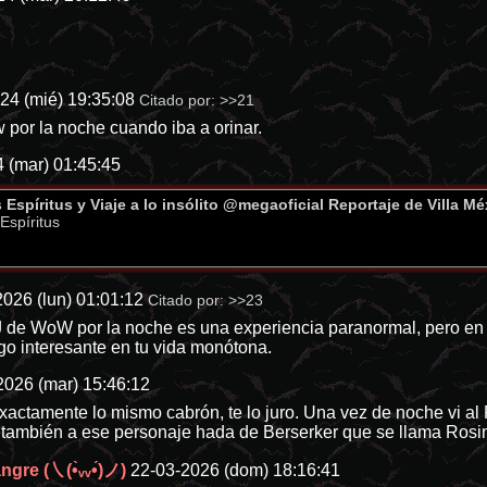
24 (mié) 19:35:08
Citado por:
>>21
 por la noche cuando iba a orinar.
 (mar) 01:45:45
 Espíritus y Viaje a lo insólito @megaoficial Reportaje de Villa M
Espíritus
026 (lun) 01:01:12
Citado por:
>>23
 de WoW por la noche es una experiencia paranormal, pero en 
go interesante en tu vida monótona.
2026 (mar) 15:46:12
Exactamente lo mismo cabrón, te lo juro. Una vez de noche vi 
también a ese personaje hada de Berserker que se llama Rosi
gre (㇏(•̀ᵥᵥ•́)ノ)
22-03-2026 (dom) 18:16:41