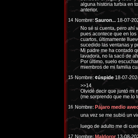
alguna historia turbia en 
anterior.
14
Nombre:
Sauron...
18-07-202
No sé si cuenta, pero ahí 
pues acontece que en los r
cuartos, últimamente llue
sucedido las ventanas y p
Mi padre me ha contado que
lavadora, no la sacó de a
Por último, suelo escuchar
miembros de mi familia cu
15
Nombre:
¢úspide
18-07-2024
>>14
Olvidé decir que juntó mi 
(me sorprendo que me lo 
16
Nombre:
Pájaro medio awe
una vez se me subió un vid
luego de adulto me di cu
17
Nombre:
Maldoror
13-08-20