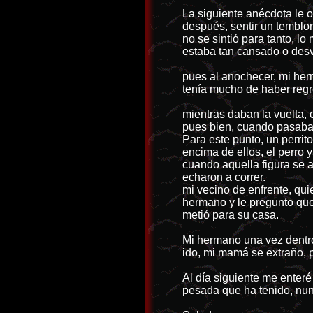
La siguiente anécdota le o
después, sentir un temblor
no se sintió para tanto, l
estaba tan cansado o desv
pues al anochecer, mi her
tenía mucho de haber regr
mientras daban la vuelta, 
pues bien, cuando pasaban
Para este punto, un perrit
encima de ellos, el perro 
cuando aquella figura se a
echaron a correr.
mi vecino de enfrente, qui
hermano y le pregunto que 
metió para su casa.
Mi hermano una vez dentro
ido, mi mamá se extraño, p
Al día siguiente me enteré
pesada que ha tenido, nun