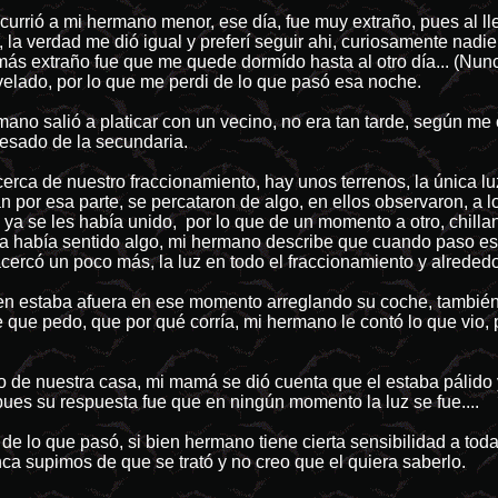
currió a mi hermano menor, ese día, fue muy extraño, pues al ll
, la verdad me dió igual y preferí seguir ahi, curiosamente nad
o más extraño fue que me quede dormído hasta al otro día... (Nu
elado, por lo que me perdi de lo que pasó esa noche.
mano salió a platicar con un vecino, no era tan tarde, según m
esado de la secundaria.
cerca de nuestro fraccionamiento, hay unos terrenos, la única 
 por esa parte, se percataron de algo, en ellos observaron, a 
o ya se les había unido, por lo que de un momento a otro, chill
ya había sentido algo, mi hermano describe que cuando paso eso, 
cercó un poco más, la luz en todo el fraccionamiento y alreded
en estaba afuera en ese momento arreglando su coche, también s
que pedo, que por qué corría, mi hermano le contó lo que vio, 
 de nuestra casa, mi mamá se dió cuenta que el estaba pálido 
ues su respuesta fue que en ningún momento la luz se fue....
 de lo que pasó, si bien hermano tiene cierta sensibilidad a tod
ca supimos de que se trató y no creo que el quiera saberlo.