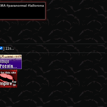
A #paranormal #lallorona
]
10s...