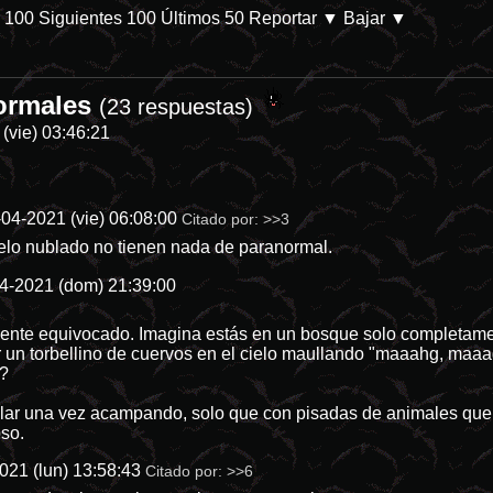
s 100
Siguientes 100
Últimos 50
Reportar
▼ Bajar ▼
normales
ategoria-8 En Prime Video. Parece que las películas de desastres natu
(23 respuestas)
(vie) 03:46:21
-04-2021 (vie) 06:08:00
Citado por:
>>3
elo nublado no tienen nada de paranormal.
4-2021 (dom) 21:39:00
nte equivocado. Imagina estás en un bosque solo completament
 un torbellino de cuervos en el cielo maullando "maaahg, maa
s?
lar una vez acampando, solo que con pisadas de animales que 
oso.
021 (lun) 13:58:43
Citado por:
>>6