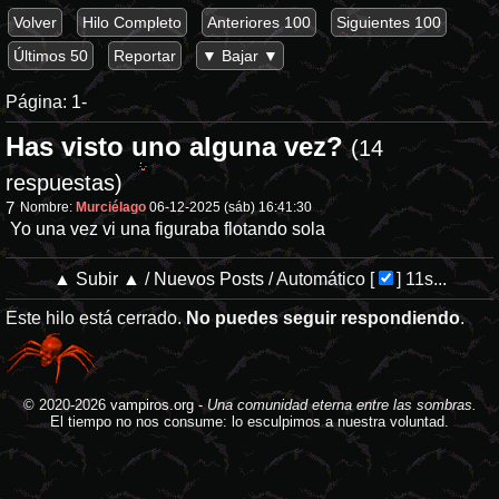
Volver
Hilo Completo
Anteriores 100
Siguientes 100
Últimos 50
Reportar
▼ Bajar ▼
Página:
1-
Has visto uno alguna vez?
(14
respuestas)
7
Nombre:
Murciélago
06-12-2025 (sáb) 16:41:30
Yo una vez vi una figuraba flotando sola
▲ Subir ▲
/
Nuevos Posts
/
Automático
[
]
11s...
Este hilo está cerrado.
No puedes seguir respondiendo
.
© 2020-2026
vampiros.org
-
Una comunidad eterna entre las sombras.
El tiempo no nos consume: lo esculpimos a nuestra voluntad.