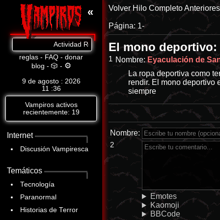
Volver
Hilo Completo
Anteriore
«
Página:
1-
El mono deportivo:
Actividad Reciente: Sé que todo lo estás haciendo tú, 
reglas
-
FAQ
-
donar
1
Nombre:
Eyaculación de Sang
⚙
blog
-
🎲
-
La ropa deportiva como te
9 de agosto : 2026
rendir. El mono deportivo
11
:
36
siempre
Vampiros activos
recientemente: 19
Nombre:
Internet
2
Discusión Vampiresca
Temáticos
Tecnología
Emotes
Paranormal
Kaomoji
Historias de Terror
BBCode