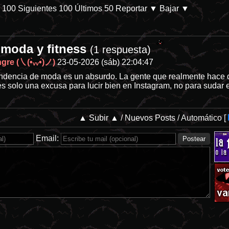
s 100
Siguientes 100
Últimos 50
Reportar
▼ Bajar ▼
 moda y fitness
estigma. - Refugiados de ChanMX -
/internet/
(1 respuesta)
re (㇏(•̀ᵥᵥ•́)ノ)
23-05-2026 (sáb) 22:04:47
ndencia de moda es un absurdo. La gente que realmente hace de
 es solo una excusa para lucir bien en Instagram, no para suda
▲ Subir ▲
/
Nuevos Posts
/
Automático
[
Email: