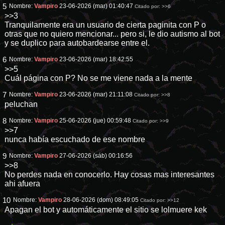
5
Nombre:
Vampiro
23-06-2026 (mar) 01:40:47
Citado por:
>>6
>>3
Tranquilamente era un usuario de cierta paginita con P o
otras que no quiero mencionar... pero si, le dio autismo al bot
y se duplico para autobardearse entre el.
6
Nombre:
Vampiro
23-06-2026 (mar) 18:42:55
>>5
Cuál página con P? No se me viene nada a la mente
7
Nombre:
Vampiro
23-06-2026 (mar) 21:11:08
Citado por:
>>8
peluchan
8
Nombre:
Vampiro
25-06-2026 (jue) 00:59:48
Citado por:
>>9
>>7
nunca había escuchado de ese nombre
9
Nombre:
Vampiro
27-06-2026 (sáb) 00:16:56
>>8
No perdes nada en conocerlo. Hay cosas mas interesantes
ahi afuera
10
Nombre:
Vampiro
28-06-2026 (dom) 08:49:05
Citado por:
>>12
Apagan el bot y automáticamente el sitio se lolmuere kek