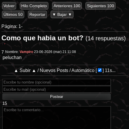
Volver
Hilo Completo
Anteriores 100
Siguientes 100
Últimos 50
Reportar
▼ Bajar ▼
Página:
1-
Como que habia un bot?
(14 respuestas)
7
Nombre:
Vampiro
23-06-2026 (mar) 21:11:08
peluchan
▲ Subir ▲
/
Nuevos Posts
/
Automático
[
]
11s...
15