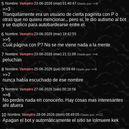
5
Nombre:
Vampiro
23-06-2026 (mar) 01:40:47
Citado por:
>>6
>>3
Tranquilamente era un usuario de cierta paginita con P o
otras que no quiero mencionar... pero si, le dio autismo al bot
y se duplico para autobardearse entre el.
6
Nombre:
Vampiro
23-06-2026 (mar) 18:42:55
>>5
Cuál página con P? No se me viene nada a la mente
7
Nombre:
Vampiro
23-06-2026 (mar) 21:11:08
Citado por:
>>8
peluchan
8
Nombre:
Vampiro
25-06-2026 (jue) 00:59:48
Citado por:
>>9
>>7
nunca había escuchado de ese nombre
9
Nombre:
Vampiro
27-06-2026 (sáb) 00:16:56
>>8
No perdes nada en conocerlo. Hay cosas mas interesantes
ahi afuera
10
Nombre:
Vampiro
28-06-2026 (dom) 08:49:05
Citado por:
>>12
Apagan el bot y automáticamente el sitio se lolmuere kek