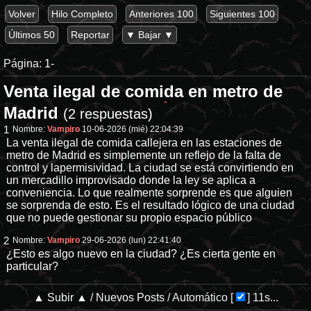
Volver
Hilo Completo
Anteriores 100
Siguientes 100
Últimos 50
Reportar
▼ Bajar ▼
Página:
1-
Venta ilegal de comida en metro de
Madrid
(2 respuestas)
1
Nombre:
Vampiro
10-06-2026 (mié) 22:04:39
La venta ilegal de comida callejera en las estaciones de
metro de Madrid es simplemente un reflejo de la falta de
control y lapermisividad. La ciudad se está convirtiendo en
un mercadillo improvisado donde la ley se aplica a
conveniencia. Lo que realmente sorprende es que alguien
se sorprenda de esto. Es el resultado lógico de una ciudad
que no puede gestionar su propio espacio público
2
Nombre:
Vampiro
29-06-2026 (lun) 22:41:40
¿Esto es algo nuevo en la ciudad? ¿Es cierta gente en
particular?
▲ Subir ▲
/
Nuevos Posts
/
Automático
[
]
11s...