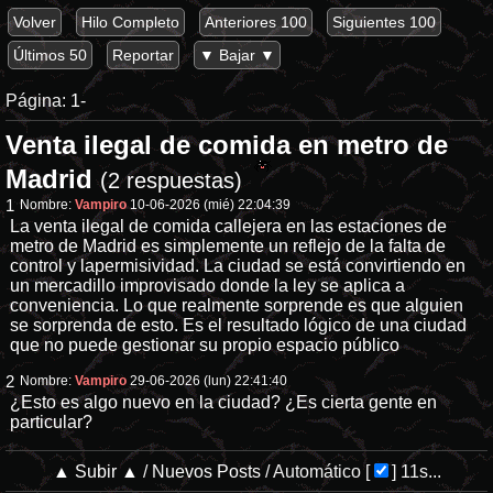
Volver
Hilo Completo
Anteriores 100
Siguientes 100
Últimos 50
Reportar
▼ Bajar ▼
Página:
1-
Venta ilegal de comida en metro de
Madrid
(2 respuestas)
1
Nombre:
Vampiro
10-06-2026 (mié) 22:04:39
La venta ilegal de comida callejera en las estaciones de
metro de Madrid es simplemente un reflejo de la falta de
control y lapermisividad. La ciudad se está convirtiendo en
un mercadillo improvisado donde la ley se aplica a
conveniencia. Lo que realmente sorprende es que alguien
se sorprenda de esto. Es el resultado lógico de una ciudad
que no puede gestionar su propio espacio público
2
Nombre:
Vampiro
29-06-2026 (lun) 22:41:40
¿Esto es algo nuevo en la ciudad? ¿Es cierta gente en
particular?
▲ Subir ▲
/
Nuevos Posts
/
Automático
[
]
11s...