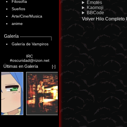
Filosofía
Emotes
Kaomoji
Sueños
BBCode
Arte/Cine/Musica
Volver
Hilo Completo
anime
Galería
Galería de Vampiros
IRC
#oscuridad@rizon.net
Últimas en Galería
[-]