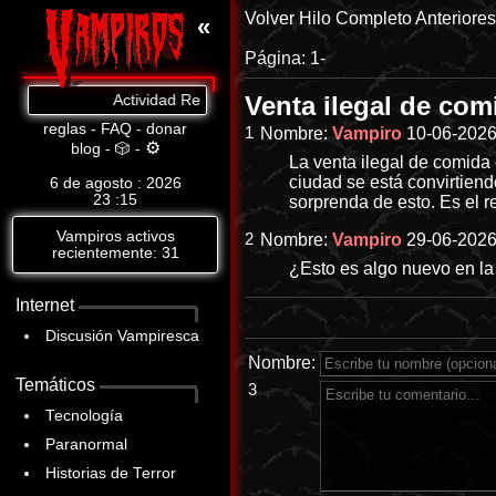
Volver
Hilo Completo
Anteriore
«
Página:
1-
Venta ilegal de co
Actividad Reciente: Ne pues ni modo. Al final si valió p
reglas
-
FAQ
-
donar
1
Nombre:
Vampiro
10-06-2026
⚙
blog
-
🎲
-
La venta ilegal de comida 
ciudad se está convirtien
6 de agosto : 2026
23
15
sorprenda de esto. Es el 
Vampiros activos
2
Nombre:
Vampiro
29-06-2026
recientemente: 31
¿Esto es algo nuevo en la 
Internet
Discusión Vampiresca
Nombre:
Temáticos
3
Tecnología
Paranormal
Historias de Terror