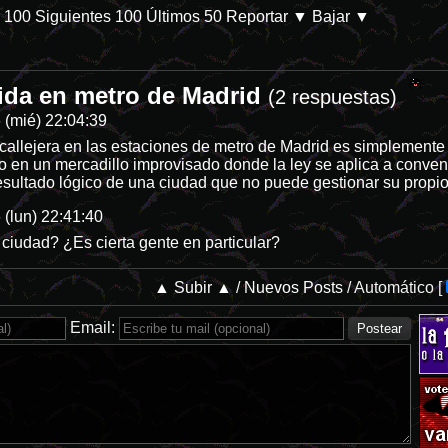
s 100
Siguientes 100
Últimos 50
Reportar
▼ Bajar ▼
mida en metro de Madrid
olla, ya no se puede hacer nada, borraron todo los de LaiÑ. - Refugiad
(2 respuestas)
 (mié) 22:04:39
callejera en las estaciones de metro de Madrid es simplemente un
do en un mercadillo improvisado donde la ley se aplica a conve
resultado lógico de una ciudad que no puede gestionar su propi
 (lun) 22:41:40
ciudad? ¿Es cierta gente en particular?
▲ Subir ▲
/
Nuevos Posts
/
Automático
[
Email: