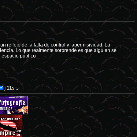
os de ChanMX -
/internet/
 reflejo de la falta de control y lapermisividad. La
niencia. Lo que realmente sorprende es que alguien se
o espacio público
]
11s...