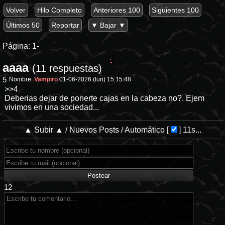
Volver
Hilo Completo
Anteriores 100
Siguientes 100
Últimos 50
Reportar
▼ Bajar ▼
Página:
1-
aaaa
(11 respuestas)
5
Nombre:
Vampiro
01-06-2026 (lun) 15:15:48
>>4
Deberias dejar de ponerte cajas en la cabeza no?. Ejem
vivimos en una sociedad...
▲ Subir ▲
/
Nuevos Posts
/
Automático
[
]
11s...
12