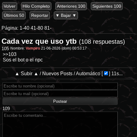
Volver
Hilo Completo
Anteriores 100
Siguientes 100
Últimos 50
Reportar
▼ Bajar ▼
Página:
1-40
41-80
81-
Cada vez que uso ytb
(108 respuestas)
105
Nombre:
Vampiro
21-06-2026 (dom) 00:53:17
>>103
Sos el bot o el npc
▲ Subir ▲
/
Nuevos Posts
/
Automático
[
]
11s...
109