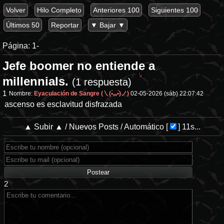
Volver
Hilo Completo
Anteriores 100
Siguientes 100
Últimos 50
Reportar
▼ Bajar ▼
Página:
1-
Jefe boomer no entiende a
millennials.
(1 respuesta)
1
Nombre:
Eyaculación de Sangre (㇏(•̀ᵥᵥ•́)ノ)
02-05-2026 (sáb) 22:07:42
ascenso es esclavitud disfrazada
▲ Subir ▲
/
Nuevos Posts
/
Automático
[
]
11s...
2