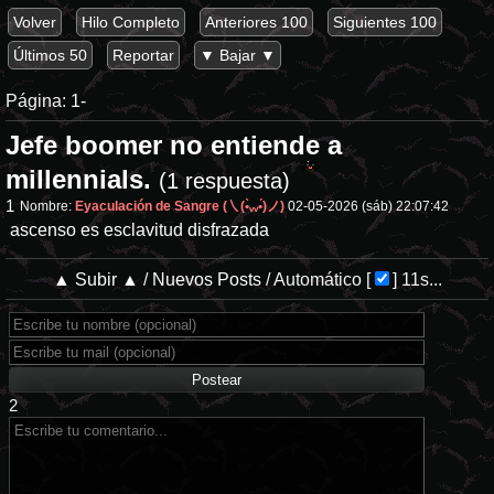
Volver
Hilo Completo
Anteriores 100
Siguientes 100
Últimos 50
Reportar
▼ Bajar ▼
Página:
1-
Jefe boomer no entiende a
millennials.
(1 respuesta)
1
Nombre:
Eyaculación de Sangre (㇏(•̀ᵥᵥ•́)ノ)
02-05-2026 (sáb) 22:07:42
ascenso es esclavitud disfrazada
▲ Subir ▲
/
Nuevos Posts
/
Automático
[
]
11s...
2