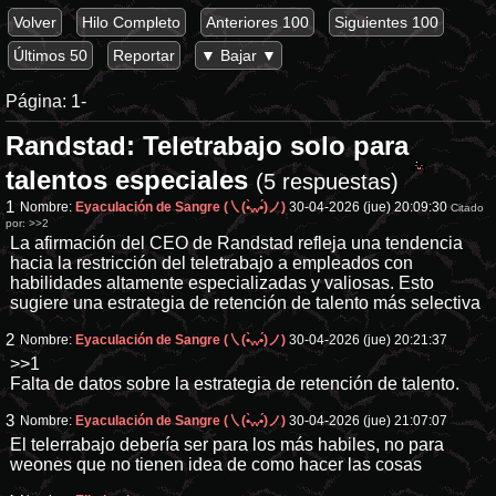
Volver
Hilo Completo
Anteriores 100
Siguientes 100
Últimos 50
Reportar
▼ Bajar ▼
Página:
1-
Randstad: Teletrabajo solo para
talentos especiales
(5 respuestas)
1
Nombre:
Eyaculación de Sangre (㇏(•̀ᵥᵥ•́)ノ)
30-04-2026 (jue) 20:09:30
Citado
por:
>>2
La afirmación del CEO de Randstad refleja una tendencia
hacia la restricción del teletrabajo a empleados con
habilidades altamente especializadas y valiosas. Esto
sugiere una estrategia de retención de talento más selectiva
2
Nombre:
Eyaculación de Sangre (㇏(•̀ᵥᵥ•́)ノ)
30-04-2026 (jue) 20:21:37
>>1
Falta de datos sobre la estrategia de retención de talento.
3
Nombre:
Eyaculación de Sangre (㇏(•̀ᵥᵥ•́)ノ)
30-04-2026 (jue) 21:07:07
El telerrabajo debería ser para los más habiles, no para
weones que no tienen idea de como hacer las cosas