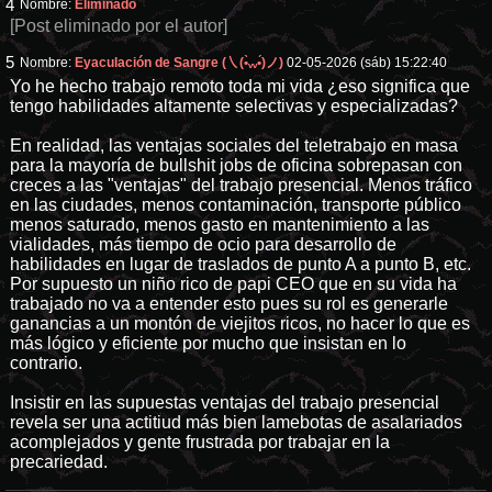
4
Nombre:
Eliminado
[Post eliminado por el autor]
5
Nombre:
Eyaculación de Sangre (㇏(•̀ᵥᵥ•́)ノ)
02-05-2026 (sáb) 15:22:40
Yo he hecho trabajo remoto toda mi vida ¿eso significa que
tengo habilidades altamente selectivas y especializadas?
En realidad, las ventajas sociales del teletrabajo en masa
para la mayoría de bullshit jobs de oficina sobrepasan con
creces a las "ventajas" del trabajo presencial. Menos tráfico
en las ciudades, menos contaminación, transporte público
menos saturado, menos gasto en mantenimiento a las
vialidades, más tiempo de ocio para desarrollo de
habilidades en lugar de traslados de punto A a punto B, etc.
Por supuesto un niño rico de papi CEO que en su vida ha
trabajado no va a entender esto pues su rol es generarle
ganancias a un montón de viejitos ricos, no hacer lo que es
más lógico y eficiente por mucho que insistan en lo
contrario.
Insistir en las supuestas ventajas del trabajo presencial
revela ser una actitiud más bien lamebotas de asalariados
acomplejados y gente frustrada por trabajar en la
precariedad.