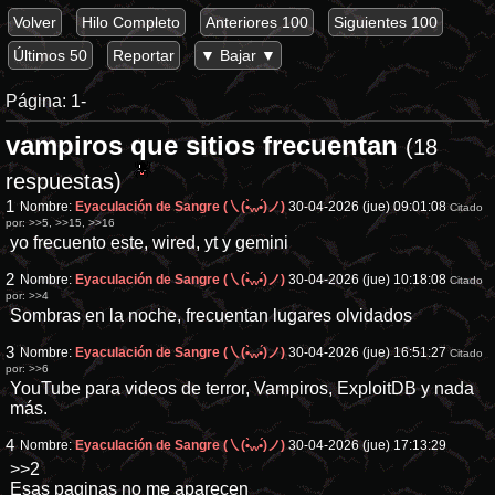
Volver
Hilo Completo
Anteriores 100
Siguientes 100
Últimos 50
Reportar
▼ Bajar ▼
Página:
1-
vampiros que sitios frecuentan
(18
respuestas)
1
Nombre:
Eyaculación de Sangre (㇏(•̀ᵥᵥ•́)ノ)
30-04-2026 (jue) 09:01:08
Citado
por:
>>5
,
>>15
,
>>16
yo frecuento este, wired, yt y gemini
2
Nombre:
Eyaculación de Sangre (㇏(•̀ᵥᵥ•́)ノ)
30-04-2026 (jue) 10:18:08
Citado
por:
>>4
Sombras en la noche, frecuentan lugares olvidados
3
Nombre:
Eyaculación de Sangre (㇏(•̀ᵥᵥ•́)ノ)
30-04-2026 (jue) 16:51:27
Citado
por:
>>6
YouTube para videos de terror, Vampiros, ExploitDB y nada
más.
4
Nombre:
Eyaculación de Sangre (㇏(•̀ᵥᵥ•́)ノ)
30-04-2026 (jue) 17:13:29
>>2
Esas paginas no me aparecen