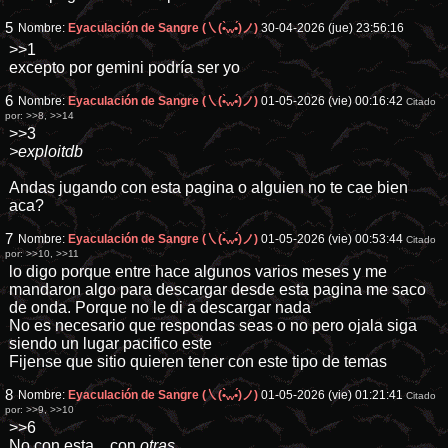
5
Nombre:
Eyaculación de Sangre (㇏(•̀ᵥᵥ•́)ノ)
30-04-2026 (jue) 23:56:16
>>1
excepto por gemini podría ser yo
6
Nombre:
Eyaculación de Sangre (㇏(•̀ᵥᵥ•́)ノ)
01-05-2026 (vie) 00:16:42
Citado
por:
>>8
,
>>14
>>3
>exploitdb
Andas jugando con esta pagina o alguien no te cae bien
aca?
7
Nombre:
Eyaculación de Sangre (㇏(•̀ᵥᵥ•́)ノ)
01-05-2026 (vie) 00:53:44
Citado
por:
>>10
,
>>11
lo digo porque entre hace algunos varios meses y me
mandaron algo para descargar desde esta pagina me saco
de onda. Porque no le di a descargar nada
No es necesario que respondas seas o no pero ojala siga
siendo un lugar pacifico este
Fijense que sitio quieren tener con este tipo de temas
8
Nombre:
Eyaculación de Sangre (㇏(•̀ᵥᵥ•́)ノ)
01-05-2026 (vie) 01:21:41
Citado
por:
>>9
,
>>10
>>6
No con esta... con
otras
...