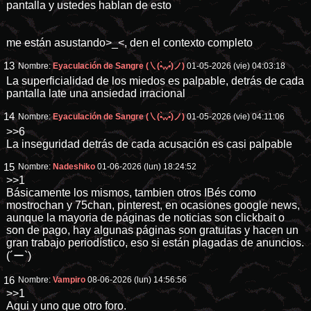
pantalla y ustedes hablan de esto
me están asustando>_<, den el contexto completo
13
Nombre:
Eyaculación de Sangre (㇏(•̀ᵥᵥ•́)ノ)
01-05-2026 (vie) 04:03:18
La superficialidad de los miedos es palpable, detrás de cada
pantalla late una ansiedad irracional
14
Nombre:
Eyaculación de Sangre (㇏(•̀ᵥᵥ•́)ノ)
01-05-2026 (vie) 04:11:06
>>6
La inseguridad detrás de cada acusación es casi palpable
15
Nombre:
Nadeshiko
01-06-2026 (lun) 18:24:52
>>1
Básicamente los mismos, tambien otros IBés como
mostrochan y 75chan, pinterest, en ocasiones google news,
aunque la mayoria de páginas de noticias son clickbait o
son de pago, hay algunas páginas son gratuitas y hacen un
gran trabajo periodístico, eso si están plagadas de anuncios.
(´ー`)
16
Nombre:
Vampiro
08-06-2026 (lun) 14:56:56
>>1
Aqui y uno que otro foro.