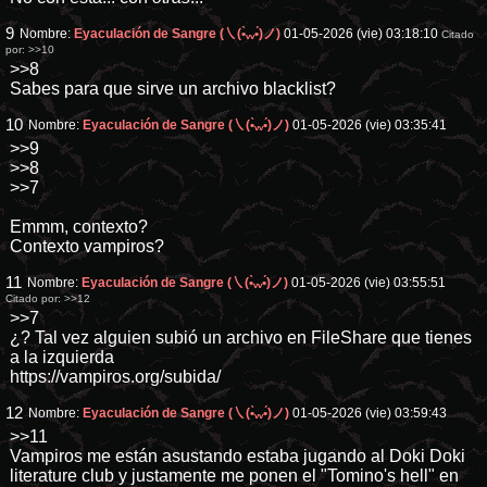
9
Nombre:
Eyaculación de Sangre (㇏(•̀ᵥᵥ•́)ノ)
01-05-2026 (vie) 03:18:10
Citado
por:
>>10
>>8
Sabes para que sirve un archivo blacklist?
10
Nombre:
Eyaculación de Sangre (㇏(•̀ᵥᵥ•́)ノ)
01-05-2026 (vie) 03:35:41
>>9
>>8
>>7
Emmm, contexto?
Contexto vampiros?
11
Nombre:
Eyaculación de Sangre (㇏(•̀ᵥᵥ•́)ノ)
01-05-2026 (vie) 03:55:51
Citado por:
>>12
>>7
¿? Tal vez alguien subió un archivo en FileShare que tienes
a la izquierda
https://vampiros.org/subida/
12
Nombre:
Eyaculación de Sangre (㇏(•̀ᵥᵥ•́)ノ)
01-05-2026 (vie) 03:59:43
>>11
Vampiros me están asustando estaba jugando al Doki Doki
literature club y justamente me ponen el "Tomino's hell" en