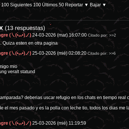
s 100
Siguientes 100
Últimos 50
Reportar
▼ Bajar ▼
ex
/p-28144-categoria-8 En Prime Video. Parece que las películas de desa
(13 respuestas)
re (㇏(•̀ᵥᵥ•́)ノ)
24-03-2026 (mar) 16:07:00
Citado por:
>>2
. Quiza esten en otra pagina
re (㇏(•̀ᵥᵥ•́)ノ)
25-03-2026 (mié) 02:08:20
Citado por:
>>6
amigo mio
ung veralt statund
mparada? deberias uscar refugio en los chats en tiempo real c
de el mes pasado y es la polla con leche tio, todos los dias me 
re (㇏(•̀ᵥᵥ•́)ノ)
25-03-2026 (mié) 11:19:59