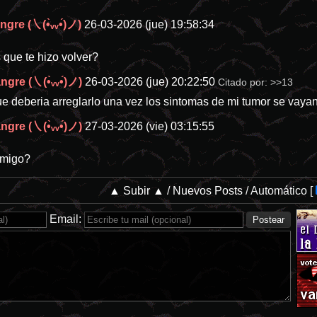
gre (㇏(•̀ᵥᵥ•́)ノ)
26-03-2026 (jue) 19:58:34
s que te hizo volver?
gre (㇏(•̀ᵥᵥ•́)ノ)
26-03-2026 (jue) 20:22:50
Citado por:
>>13
e deberia arreglarlo una vez los sintomas de mi tumor se vaya
gre (㇏(•̀ᵥᵥ•́)ノ)
27-03-2026 (vie) 03:15:55
amigo?
▲ Subir ▲
/
Nuevos Posts
/
Automático
[
Email: