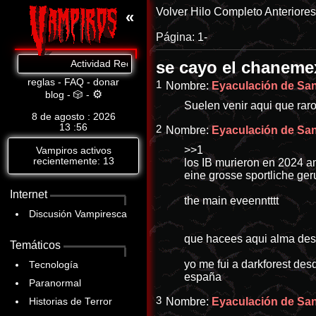
Volver
Hilo Completo
Anteriore
«
Página:
1-
se cayo el chanem
Actividad Reciente: Cat.8: https://www.abandomoviez.net/db
reglas
-
FAQ
-
donar
1
Nombre:
Eyaculación de Sang
⚙
blog
-
🎲
-
Suelen venir aqui que raro
8 de agosto : 2026
13
56
2
Nombre:
Eyaculación de Sang
>>1
Vampiros activos
recientemente: 13
los IB murieron en 2024 
eine grosse sportliche ger
Internet
the main eveenntttt
Discusión Vampiresca
que hacees aqui alma desa
Temáticos
yo me fui a darkforest des
Tecnología
españa
Paranormal
3
Nombre:
Eyaculación de Sang
Historias de Terror