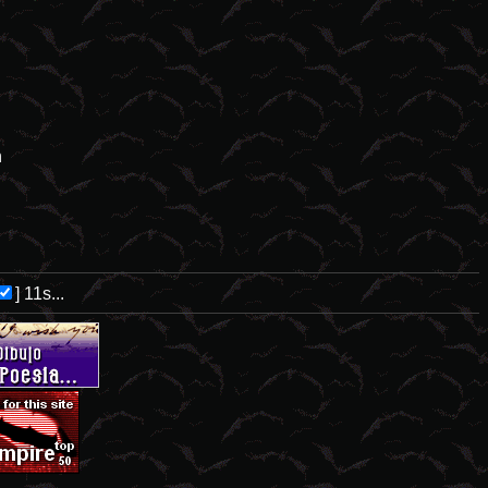
n
]
11s...