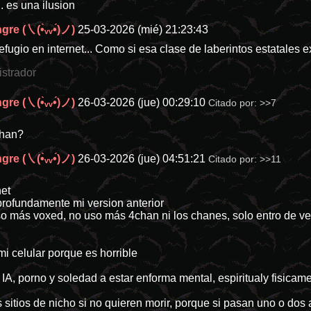
.. es una ilusion
re (㇏(•̀ᵥᵥ•́)ノ)
25-03-2026 (mié) 21:23:43
efugio en internet... Como si esa clase de laberintos estatales e
istrador
re (㇏(•̀ᵥᵥ•́)ノ)
26-03-2026 (jue) 00:29:10
Citado por:
>>7
chan?
re (㇏(•̀ᵥᵥ•́)ノ)
26-03-2026 (jue) 04:51:21
Citado por:
>>11
net
rofundamente mi version anterior
o más voxed, no uso más 4chan ni los chanes, solo entro de ve
i celular porque es horrible
IA, porno y soledad a estar enforma mental, espiritualy fisicam
sitios de nicho si no quieren morir, porque si pasan uno o dos 