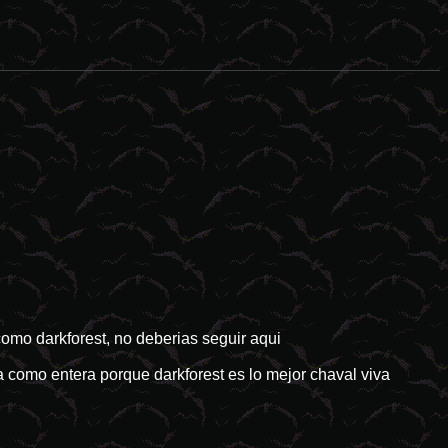
stres naturales tienden a ser el idóneo campo de cultivo para las pro
omo darkforest, no deberias seguir aqui
la como entera porque darkforest es lo mejor chaval viva