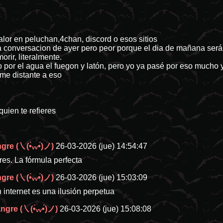
lor en peluchan,4chan, discord o esos sitios
 conversacion de ayer pero peor porque el dia de mañana será
rir, literalmente.
por el agua el fuegon y latón, pero yo ya pasé por eso mucho
me distante a eso
uien te refieres
re (㇏(•̀ᵥᵥ•́)ノ)
26-03-2026 (jue) 14:54:47
es. La fórmula perfecta
re (㇏(•̀ᵥᵥ•́)ノ)
26-03-2026 (jue) 15:03:09
internet es una ilusión perpetua
gre (㇏(•̀ᵥᵥ•́)ノ)
26-03-2026 (jue) 15:08:08