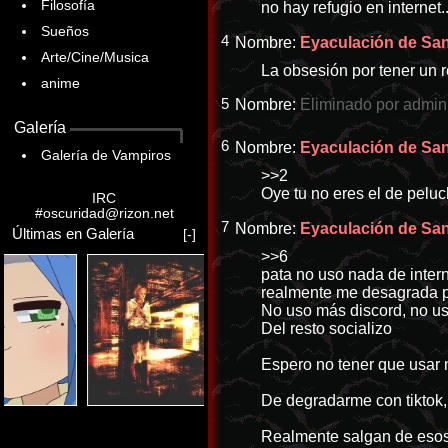
Filosofía
no hay refugio en internet.
Sueños
4
Nombre:
Eyaculación de Sang
Arte/Cine/Musica
La obsesión por tener un r
anime
5
Nombre:
Eliminado por admin
Galería
6
Nombre:
Eyaculación de Sang
Galería de Vampiros
>>2
Oye tu no eres el de pelu
IRC
#oscuridad@rizon.net
7
Nombre:
Eyaculación de Sang
Últimas en Galería
[-]
>>6
pata no uso nada de inter
realmente me desagrada p
No uso más discord, no us
Del resto socializo
Espero no tener que usar m
De degradarme con tiktok, 
Realmente salgan de esos 