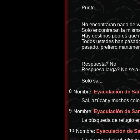
Punto.
No encontraran nada de va
Solo encontraran la misma
Hay destinos peores que mo
Todos ustedes han pasado 
pasado, prefiero mantener
Respuesta? No
Respuesa larga? No se a q
Solo sal...
8
Nombre:
Eyaculación de Sang
Sal, azúcar y muchos color
9
Nombre:
Eyaculación de Sang
La búsqueda de refugio en 
10
Nombre:
Eyaculación de San
La oscuridad es el refugio