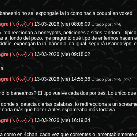
baneenlo no se, expongale la ip como hacia codubi en voxed
re (㇏(•̀ᵥᵥ•́)ノ)
13-03-2026 (vie) 08:08:09
Citado por:
>>6
. redireccionan a honeypots, peticiones a sitios random... típico
r al fondo del pozo. me pregunto qué tipo de enfermos hacen esto
kiddie. expongan la ip, báñenlo, da igual, seguirá usando vpn. e
re (㇏(•̀ᵥᵥ•́)ノ)
13-03-2026 (vie) 09:18:02
ual
re (㇏(•̀ᵥᵥ•́)ノ)
13-03-2026 (vie) 14:55:36
Citado por:
>>5
,
>>7
 lo baneamos? El tipo vuelve cada dos por tres. Lo único que h
donde si detecta ciertas palabras, lo redirecciona a un screame
ay nada más que hacer. Antes espameaba más todavía.
re (㇏(•̀ᵥᵥ•́)ノ)
13-03-2026 (vie) 16:19:34
a como en 4chan, cada vez que comentes o lamentablemente ob