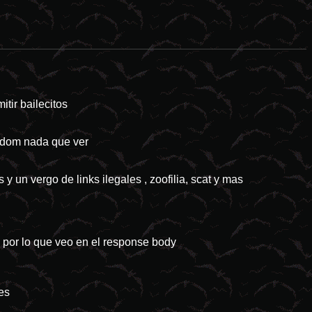
tir bailecitos
andom nada que ver
y un vergo de links ilegales , zoofilia, scat y mas
n por lo que veo en el response body
es