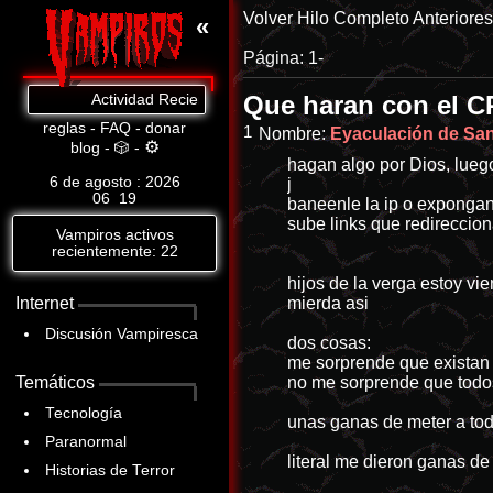
Volver
Hilo Completo
Anteriore
«
Página:
1-
Que haran con el 
Actividad Reciente: Estás hablando desde un contexto de h
reglas
-
FAQ
-
donar
1
Nombre:
Eyaculación de Sang
⚙
blog
-
🎲
-
hagan algo por Dios, lueg
6 de agosto : 2026
j
06
:
19
baneenle la ip o expongan
sube links que redireccio
Vampiros activos
recientemente: 22
hijos de la verga estoy vi
Internet
mierda asi
Discusión Vampiresca
dos cosas:
me sorprende que exista
Temáticos
no me sorprende que todos
Tecnología
unas ganas de meter a tod
Paranormal
literal me dieron ganas d
Historias de Terror