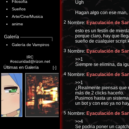
Filosofía
Ugh
Sueños
Hagan algo con ese man, 
Arte/Cine/Musica
2
Nombre:
Eyaculación de Sang
anime
esto es un festín de mierda
porque claro, hay que llega
Galería
sueño de cualquier script 
Galería de Vampiros
3
Nombre:
Eyaculación de Sang
IRC
>>1
#oscuridad@rizon.net
Siempre se elimina, da ig
Últimas en Galería
[-]
4
Nombre:
Eyaculación de Sang
>>1
¿Realmente piensas que no
más de 2 clicks hacerlo.
Pusimos hasta un sistema 
un bot y con eso ya no h
5
Nombre:
Eyaculación de Sang
>>4
Se podria poner un captch