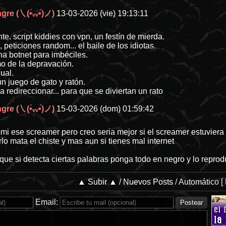
re (㇏(•̀ᵥᵥ•́)ノ)
13-03-2026 (vie) 19:13:11
te. script kiddies con vpn, un festín de mierda.
peticiones random... el baile de los idiotas.
una botnet para imbéciles.
lmo de la depravación.
ual.
un juego de gato y ratón.
 redireccionar... para que se diviertan un rato
re (㇏(•̀ᵥᵥ•́)ノ)
15-03-2026 (dom) 01:59:42
mi ese screamer pero creo seria mejor si el screamer estuviera
lo mata el chiste y mas aun si tienes mal internet
que si detecta ciertas palabras ponga todo en negro y lo repro
▲ Subir ▲
/
Nuevos Posts
/
Automático
[
Email: