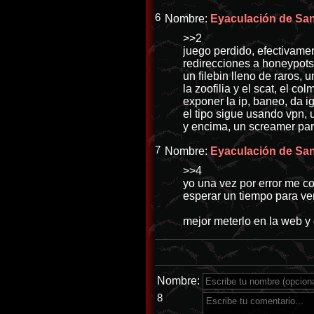
6
Nombre:
Eyaculación de Sang
>>2
juego perdido, efectivamen
redirecciones a honeypots, 
un filebin lleno de raros, 
la zoofilia y el scat, el co
exponer la ip, baneo, da ig
el tipo sigue usando vpn, 
y encima, un screamer para
7
Nombre:
Eyaculación de Sang
>>4
yo una vez por error me co
esperar un tiempo para ver
mejor meterlo en la web y 
Nombre:
8