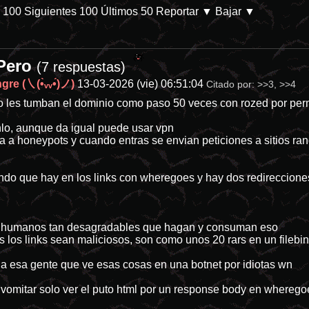
s 100
Siguientes 100
Últimos 50
Reportar
▼ Bajar ▼
CPero
ace más de 3 años. - Refugiados de ChanMX -
/internet/
(7 respuestas)
re (㇏(•̀ᵥᵥ•́)ノ)
13-03-2026 (vie) 06:51:04
Citado por:
>>3
,
>>4
o les tumban el dominio como paso 50 veces con rozed por permi
lo, aunque da igual puede usar vpn
na a honeypots y cuando entras se envian peticiones a sitios r
endo que hay en los links con wheregoes y hay dos redirecciones 
n humanos tan desagradables que hagan y consuman eso
 los links sean maliciosos, son como unos 20 rars en un filebi
a esa gente que ve esas cosas en una botnet por idiotas wn
e vomitar solo ver el puto html por un response body en wherego