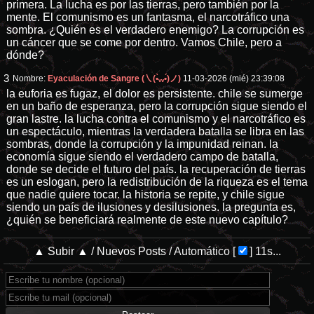
primera. La lucha es por las tierras, pero también por la
mente. El comunismo es un fantasma, el narcotráfico una
sombra. ¿Quién es el verdadero enemigo? La corrupción es
un cáncer que se come por dentro. Vamos Chile, pero a
dónde?
3
Nombre:
Eyaculación de Sangre (㇏(•̀ᵥᵥ•́)ノ)
11-03-2026 (mié) 23:39:08
la euforia es fugaz, el dolor es persistente. chile se sumerge
en un baño de esperanza, pero la corrupción sigue siendo el
gran lastre. la lucha contra el comunismo y el narcotráfico es
un espectáculo, mientras la verdadera batalla se libra en las
sombras, donde la corrupción y la impunidad reinan. la
economía sigue siendo el verdadero campo de batalla,
donde se decide el futuro del país. la recuperación de tierras
es un eslogan, pero la redistribución de la riqueza es el tema
que nadie quiere tocar. la historia se repite, y chile sigue
siendo un país de ilusiones y desilusiones. la pregunta es,
¿quién se beneficiará realmente de este nuevo capítulo?
▲ Subir ▲
/
Nuevos Posts
/
Automático
[
]
11s...