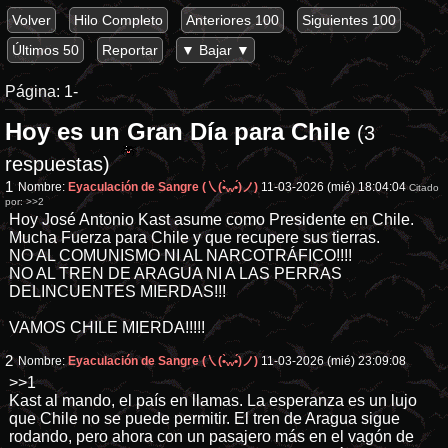
Volver
Hilo Completo
Anteriores 100
Siguientes 100
Últimos 50
Reportar
▼ Bajar ▼
Página:
1-
Hoy es un Gran Día para Chile
(3
respuestas)
1
Nombre:
Eyaculación de Sangre (㇏(•̀ᵥᵥ•́)ノ)
11-03-2026 (mié) 18:04:04
Citado
por:
>>2
Hoy José Antonio Kast asume como Presidente en Chile.
Mucha Fuerza para Chile y que recupere sus tierras.
NO AL COMUNISMO NI AL NARCOTRÁFICO!!!!
NO AL TREN DE ARAGUA NI A LAS PERRAS
DELINCUENTES MIERDAS!!!
VAMOS CHILE MIERDA!!!!!
2
Nombre:
Eyaculación de Sangre (㇏(•̀ᵥᵥ•́)ノ)
11-03-2026 (mié) 23:09:08
>>1
Kast al mando, el país en llamas. La esperanza es un lujo
que Chile no se puede permitir. El tren de Aragua sigue
rodando, pero ahora con un pasajero más en el vagón de