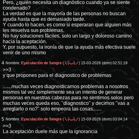
Pero, ¿quién necesita un diagnóstico cuando ya se siente
condenado?
La verdad es que la mayoría de las personas no buscan
ayuda hasta que es demasiado tarde.
Y cuando lo hacen, es como si esperaran que alguien más
les resuelva sus problemas.
No hay soluciones fáciles, solo un largo y doloroso camino
hacia la aceptación.
Y, por supuesto, la ironía de que la ayuda más efectiva suele
venir de uno mismo
4
Nombre:
Eyaculación de Sangre (㇏(•̀ᵥᵥ•́)ノ)
15-03-2026 (dom) 02:51:19
>>3
y que propones para el diagnostico de problemas
.......muchas veces diagnosticarnos problemas a nosotros
mismos tal vez simplemente sea un intento de generar
personas en nuestras cabezas para no sentirnos solos pero
muchas veces queda eso, "diagnostico" y decirnos "vas a
arreglarlo o no?" solo empeora las cosas.......
5
Nombre:
Eyaculación de Sangre (㇏(•̀ᵥᵥ•́)ノ)
15-03-2026 (dom) 03:04:14
>>3
La aceptación duele más que la ignorancia