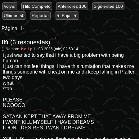
Volver
Hilo Completo
Anteriores 100
Siguientes 100
Últimos 50
Reportar
▼ Bajar ▼
Página:
1-
m
(6 respuestas)
1
Nombre:
h.e..l.p
11-03-2026 (mié) 02:53:14
i just wanted to say that i have a big problem with being
human
i just can not feel things, i have this rumiation that makes me
things someone will cheat on me and i keep falling in P after
two days
what
stop
PLEASE
NOOOOO
SATAAN KEPT THAT AWAY FROM ME
I WONT KILL MYSELF, I HAVE DREAMS
I DONT DESIRES, I WANT DREAMS
YOU JUST..... make me think my life, so... maybe suicide is