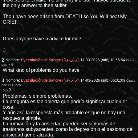
the only answer to thee suffer
Thou have been arisen from DEATH so You Will beat My
GRIEF
Does anyone have a advice for me?
:)
2
Nombre:
Eyaculación de Sangre (㇏(•̀ᵥᵥ•́)ノ)
11-03-2026 (mié) 10:55:54
Citado
por:
>>3
What kind of problems do you have
3
Nombre:
Eyaculación de Sangre (㇏(•̀ᵥᵥ•́)ノ)
14-03-2026 (sáb) 06:31:09
Citado
por:
>>4
,
>>5
>>2
Problemas, siempre problemas.
La pregunta es tan abierta que podría significar cualquier
cosa.
Y aún así, la respuesta más probable es que no hay una
respuesta simple.
La rumiación y la ansiedad pueden ser síntomas de
trastornos subyacentes, como la depresión o el trastorno de
ansiedad generalizada.