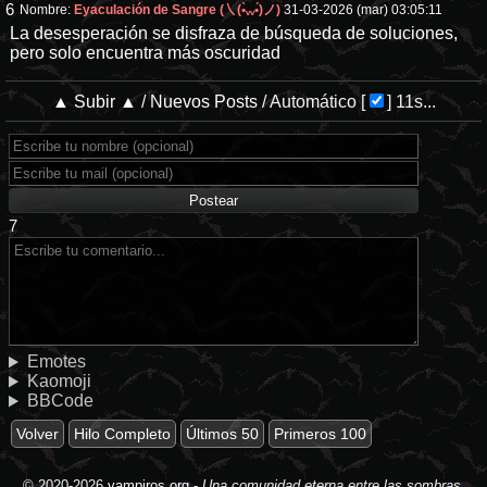
6
Nombre:
Eyaculación de Sangre (㇏(•̀ᵥᵥ•́)ノ)
31-03-2026 (mar) 03:05:11
La desesperación se disfraza de búsqueda de soluciones,
pero solo encuentra más oscuridad
▲ Subir ▲
/
Nuevos Posts
/
Automático
[
]
11s...
7
Emotes
Kaomoji
BBCode
Volver
Hilo Completo
Últimos 50
Primeros 100
© 2020-2026
vampiros.org
-
Una comunidad eterna entre las sombras.