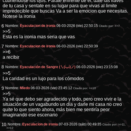
cubriendose los ojos. Parate enfrente de el, dale las llaves
de tu casa y sentate en su lugar para que vivas al limite
impredecible que buscas Va a ser la emocion que necesitas.
Notese la ironia
6
Nombre:
Eyaculacion de ironia
06-03-2026 (vie) 22:50:15
Citado por:
>>7
>>5
Esta es la ironia mas seria que vas
7
Nombre:
Eyaculacion de ironia
06-03-2026 (vie) 22:50:39
>>6
a recibir
8
Nombre:
Eyaculación de Sangre (㇏(•̀ᵥᵥ•́)ノ)
06-03-2026 (vie) 23:15:08
>>5
La caridad es un lujo para los cómodos
9
Nombre:
Miedo
06-03-2026 (vie) 23:45:12
Citado por:
>>10
>>5
Ya sé que debo ser agradecido y todo, pero creo vivir e la
situación de un vagabundo un día y darle mi casa no creo
quite lo que siento ahora, más bien me sentiría peor
imaginando ese escenario
10
Nombre:
Eyaculacion de ironia
07-03-2026 (sáb) 00:49:35
Citado por:
>>11
,
>>12