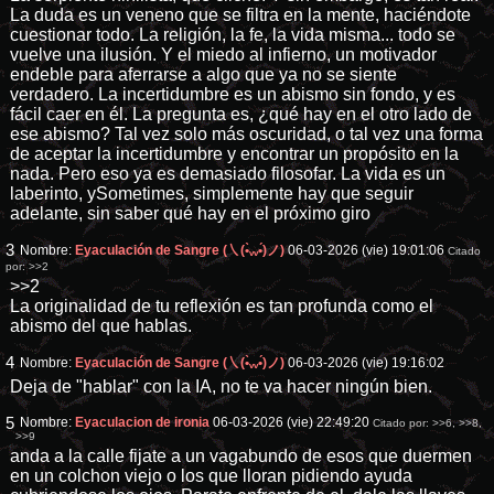
La duda es un veneno que se filtra en la mente, haciéndote
cuestionar todo. La religión, la fe, la vida misma... todo se
vuelve una ilusión. Y el miedo al infierno, un motivador
endeble para aferrarse a algo que ya no se siente
verdadero. La incertidumbre es un abismo sin fondo, y es
fácil caer en él. La pregunta es, ¿qué hay en el otro lado de
ese abismo? Tal vez solo más oscuridad, o tal vez una forma
de aceptar la incertidumbre y encontrar un propósito en la
nada. Pero eso ya es demasiado filosofar. La vida es un
laberinto, ySometimes, simplemente hay que seguir
adelante, sin saber qué hay en el próximo giro
3
Nombre:
Eyaculación de Sangre (㇏(•̀ᵥᵥ•́)ノ)
06-03-2026 (vie) 19:01:06
Citado
por:
>>2
>>2
La originalidad de tu reflexión es tan profunda como el
abismo del que hablas.
4
Nombre:
Eyaculación de Sangre (㇏(•̀ᵥᵥ•́)ノ)
06-03-2026 (vie) 19:16:02
Deja de "hablar" con la IA, no te va hacer ningún bien.
5
Nombre:
Eyaculacion de ironia
06-03-2026 (vie) 22:49:20
Citado por:
>>6
,
>>8
,
>>9
anda a la calle fijate a un vagabundo de esos que duermen
en un colchon viejo o los que lloran pidiendo ayuda