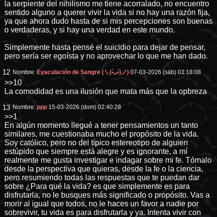
la serpiente del nihilismo me tiene acorralado, no encuentro
sentido alguno a querer vivir la vida si no hay una razón fija,
ya que ahora dudo hasta de si mis percepciones son buenas
o verdaderas, y si hay una verdad en este mundo.
Simplemente hasta pensé el suicidio para dejar de pensar,
pero sería ser egoísta y no aprovechar lo que me han dado.
12
Nombre:
Eyaculación de Sangre (㇏(•̀ᵥᵥ•́)ノ)
07-03-2026 (sáb) 03:18:08
>>10
La comodidad es una ilusión que mata más que la opbreza
13
Nombre:
ppp
15-03-2026 (dom) 02:40:28
>>1
En algún momento llegué a tener pensamientos un tanto
similares, me cuestionaba mucho el propósito de la vida.
Soy católico, pero no del típico estereotipo de alguien
estúpido que siempre está alegre y es ignorante, a mí
realmente me gusta investigar e indagar sobre mi fe. Tómalo
desde la perspectiva que quieras, desde la fe o la ciencia,
pero resumiendo todas las respuestas que te puedan dar
sobre ¿Para qué la vida? es que simplemente es para
disfrutarla, no le busques más significado o propósito. Vas a
morir al igual que todos, no le haces un favor a nadie por
sobrevivir, tu vida es para disfrutarla y ya. Intenta vivir con