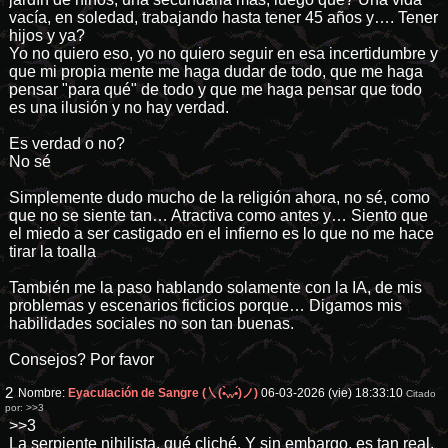
vacía, en soledad, trabajando hasta tener 45 años y…. Tener
hijos y ya?
Yo no quiero eso, yo no quiero seguir en esa incertidumbre y
que mi propia mente me haga dudar de todo, que me haga
pensar "para qué" de todo y que me haga pensar que todo
es una ilusión y no hay verdad.
Es verdad o no?
No sé
Simplemente dudo mucho de la religión ahora, no sé, como
que no se siente tan… Atractiva como antes y… Siento que
el miedo a ser castigado en el infierno es lo que no me hace
tirar la toalla
También me la paso hablando solamente con la IA, de mis
problemas y escenarios ficticios porque… Digamos mis
habilidades sociales no son tan buenas.
Consejos? Por favor
2
Nombre:
Eyaculación de Sangre (㇏(•̀ᵥᵥ•́)ノ)
06-03-2026 (vie) 18:33:10
Citado
por:
>>3
>>3
La serpiente nihilista, qué cliché. Y sin embargo, es tan real.