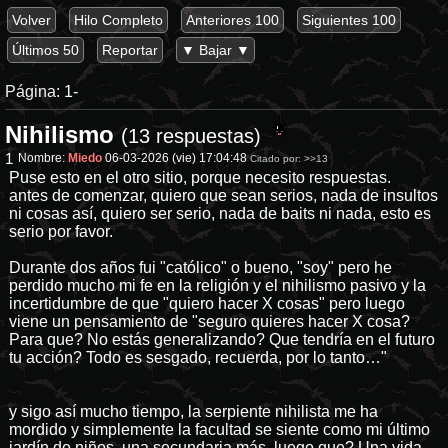
Volver
Hilo Completo
Anteriores 100
Siguientes 100
Últimos 50
Reportar
▼ Bajar ▼
Página:
1-
Nihilismo
(13 respuestas)
1
Nombre:
Miedo
06-03-2026 (vie) 17:04:48
Citado por:
>>13
Puse esto en el otro sitio, porque necesito respuestas.
antes de comenzar, quiero que sean serios, nada de insultos
ni cosas así, quiero ser serio, nada de baits ni nada, esto es
serio por favor.
Durante dos años fui "católico" o bueno, "soy" pero he
perdido mucho mi fe en la religión y el nihilismo pasivo y la
incertidumbre de que "quiero hacer X cosas" pero luego
viene un pensamiento de "seguro quieres hacer X cosa?
Para que? No estás generalizando? Que tendría en el futuro
tu acción? Todo es sesgado, recuerda, por lo tanto…"
y sigo así mucho tiempo, la serpiente nihilista me ha
mordido y simplemente la facultad se siente como mi último
jardín de niños, una secundaria más, luego que? Una vida