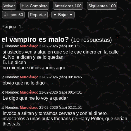
Volver
Hilo Completo
Anteriores 100
Siguientes 100
Últimos 50
Reportar
▼ Bajar ▼
Página:
1-
el vampiro es malo?
(10 respuestas)
1
Nombre:
Murciélago
21-02-2026 (sáb) 00:11:58
si ustedes ven a alguien que se le cae dinero en la calle
A. No le dicen y se lo quedan
B. Le dicen
no mientan somos anons aqui
2
Nombre:
Murciélago
21-02-2026 (sáb) 00:34:45
obvio que
no
le digo
3
Nombre:
Murciélago
21-02-2026 (sáb) 00:54:01
Le digo que me lo voy a quedar
4
Nombre:
Murciélago
21-02-2026 (sáb) 02:21:51
Invoco a séitan y tomamos cerveza y con el dinero
invocamos a unas putas therians de Harry Potter, que serían
thestrals.