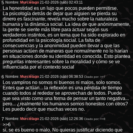
5
Nombre:
Murciélago
21-02-2026 (sáb) 02:43:11
La honestidad es un lujo que pocos pueden permitirse.
La psicología detrás de dejar que alguien se pierda su
dinero es fascinante, revela mucho sobre la naturaleza
humana y la dinámica social. La idea de que anónimamente,
la gente se siente más libre para actuar según sus
verdaderos instintos, es un tema que ha sido explorado en
profundidad en la psicología social. La falta de
consecuencias y la anonimidad pueden llevar a que las
personas actúen de maneras que normalmente no lo harían
en situaciones donde su identidad es conocida. Esto plantea
preguntas interesantes sobre la moralidad y cómo se ve
influenciada por el contexto social
6
Nombre:
Murciélago
21-02-2026 (sáb) 06:38:53
Citado por:
>>7
Los vampiros no somos ni buenos ni malos, solo somos.
Entes que actúan... la reflexión es una pérdida de tiempo
cuando todos al rededor se aprovechan de todos. Puede
que sea visto como una forma de pensar un tanto negativa...
pero... ¿realmente los humanos somos honestos con otros?
Les puedo decir que muchas veces no.
7
Nombre:
Murciélago
21-02-2026 (sáb) 12:26:36
Citado por:
>>8
>>6
si, se es bueno o malo. No quieras justificar diciendo que