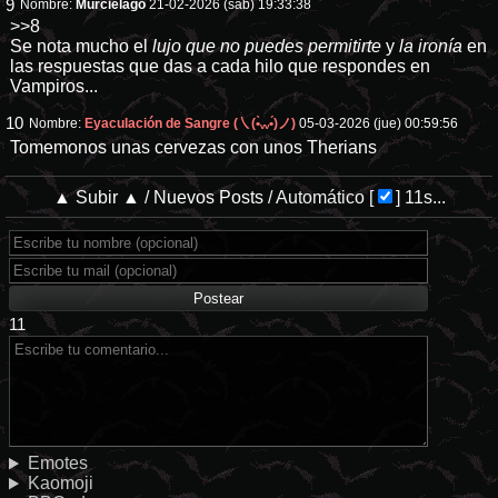
9
Nombre:
Murciélago
21-02-2026 (sáb) 19:33:38
>>8
Se nota mucho el
lujo que no puedes permitirte
y
la ironía
en
las respuestas que das a cada hilo que respondes en
Vampiros...
10
Nombre:
Eyaculación de Sangre (㇏(•̀ᵥᵥ•́)ノ)
05-03-2026 (jue) 00:59:56
Tomemonos unas cervezas con unos Therians
▲ Subir ▲
/
Nuevos Posts
/
Automático
[
]
11s...
11
Emotes
Kaomoji