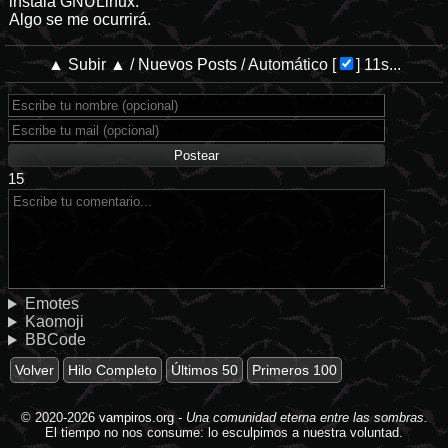
instala GNULinux.
Algo se me ocurrirá.
▲ Subir ▲
/
Nuevos Posts
/
Automático
[
]
11s...
15
Emotes
Kaomoji
BBCode
Volver
Hilo Completo
Últimos 50
Primeros 100
© 2020-2026
vampiros.org
-
Una comunidad eterna entre las sombras.
El tiempo no nos consume: lo esculpimos a nuestra voluntad.