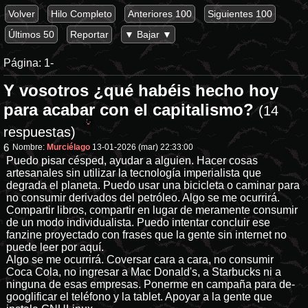
Volver
Hilo Completo
Anteriores 100
Siguientes 100
Últimos 50
Reportar
▼ Bajar ▼
Página:
1-
Y vosotros ¿qué habéis hecho hoy
para acabar con el capitalismo?
(14
respuestas)
6
Nombre:
Murciélago
13-01-2026 (mar) 22:33:00
Puedo pisar césped, ayudar a alguien. Hacer cosas
artesanales sin utilizar la tecnología imperialista que
degrada el planeta. Puedo usar una bicicleta o caminar para
no consumir derivados del petróleo. Algo se me ocurrirá.
Compartir libros, compartir en lugar de meramente consumir
de un modo individualista. Puedo intentar concluir ese
fanzine proyectado con frases que la gente sin internet no
puede leer por aquí.
Algo se me ocurrirá. Coversar cara a cara, no consumir
Coca Cola, no ingresar a Mac Donald's, a Starbucks ni a
ninguna de esas empresas. Ponerme en campaña para de-
googlificar el teléfono y la tablet. Apoyar a la gente que