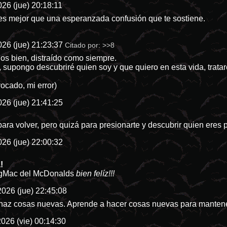
26 (jue) 20:18:11
 es mejor que una esperanzada confusión que te sostiene.
26 (jue) 21:23:37
Citado por:
>>8
s bien, distraído como siempre.
 supongo descubriré quien soy y que quiero en esta vida, trata
vocado, mi error)
26 (jue) 21:41:25
ara volver, pero quizá para presionarte y descubrir quien eres
26 (jue) 22:00:32
!
igMac del McDonalds
bien felíz!!!
026 (jue) 22:45:08
o haz cosas nuevas. Aprende a hacer cosas nuevas para mantene
026 (vie) 00:14:30