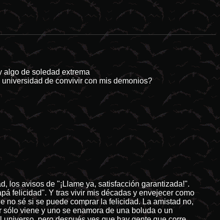
 naturales tienden a ser el idóneo campo de cultivo para las producci
 y algo de soledad extrema
la universidad de convivir con mis demonios?
, los avisos de "¡Llame ya, satisfacción garantizada!".
á felicidad". Y tras vivir mis décadas y envejecer como
e no sé si se puede comprar la felicidad. La amistad no,
mor sólo viene y uno se enamora de una boluda o un
el universo, pero después ves que hay gente que corre