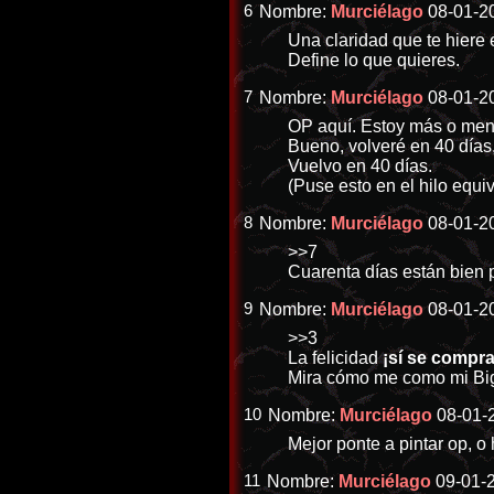
6
Nombre:
Murciélago
08-01-20
Una claridad que te hiere
Define lo que quieres.
7
Nombre:
Murciélago
08-01-20
OP aquí. Estoy más o meno
Bueno, volveré en 40 días,
Vuelvo en 40 días.
(Puse esto en el hilo equi
8
Nombre:
Murciélago
08-01-20
>>7
Cuarenta días están bien p
9
Nombre:
Murciélago
08-01-20
>>3
La felicidad
¡sí se compra
Mira cómo me como mi B
10
Nombre:
Murciélago
08-01-2
Mejor ponte a pintar op, 
11
Nombre:
Murciélago
09-01-2