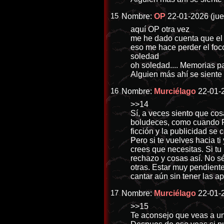
15
Nombre:
OP
22-01-2026 (jue
aquí OP otra vez
me he dado cuenta que el t
eso me hace perder el foc
soledad
oh soledad.... Memorias pa
Alguien más ahí se siente
16
Nombre:
Murciélago
22-01-2
>>14
Sí, a veces siento que co
boludeces, como cuando Raf
ficción y la publicidad s
Pero si te vuelves hacia t
crees que necesitas. Si t
rechazo y cosas así. No sé
otras. Estar muy pendiente
cantar aún sin tener las ap
17
Nombre:
Murciélago
22-01-2
>>15
Te aconsejo que veas a un 