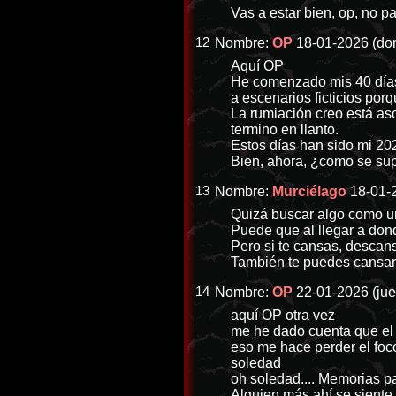
Vas a estar bien, op, no 
12
Nombre:
OP
18-01-2026 (do
Aquí OP
He comenzado mis 40 días 
a escenarios ficticios por
La rumiación creo está as
termino en llanto.
Estos días han sido mi 202
Bien, ahora, ¿como se sup
13
Nombre:
Murciélago
18-01-
Quizá buscar algo como un
Puede que al llegar a dond
Pero si te cansas, descan
También te puedes cansar 
14
Nombre:
OP
22-01-2026 (jue
aquí OP otra vez
me he dado cuenta que el t
eso me hace perder el foc
soledad
oh soledad.... Memorias pa
Alguien más ahí se siente