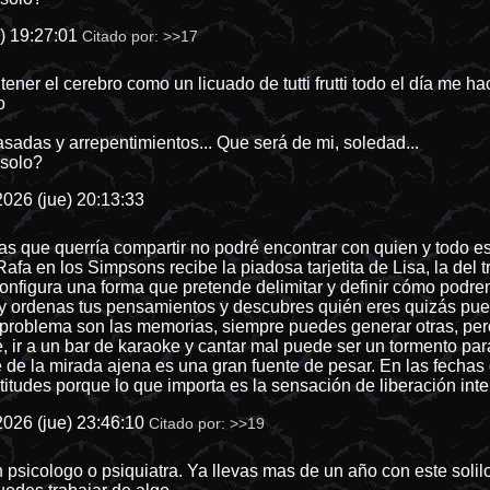
) 19:27:01
Citado por:
>>17
ener el cerebro como un licuado de tutti frutti todo el día me h
o
sadas y arrepentimientos... Que será de mi, soledad...
 solo?
026 (jue) 20:13:33
sas que querría compartir no podré encontrar con quien y todo 
a en los Simpsons recibe la piadosa tarjetita de Lisa, la del 
e configura una forma que pretende delimitar y definir cómo po
i y ordenas tus pensamientos y descubres quién eres quizás pue
u problema son las memorias, siempre puedes generar otras, per
, ir a un bar de karaoke y cantar mal puede ser un tormento par
 de la mirada ajena es una gran fuente de pesar. En las fechas 
titudes porque lo que importa es la sensación de liberación interi
026 (jue) 23:46:10
Citado por:
>>19
psicologo o psiquiatra. Ya llevas mas de un año con este soliloq