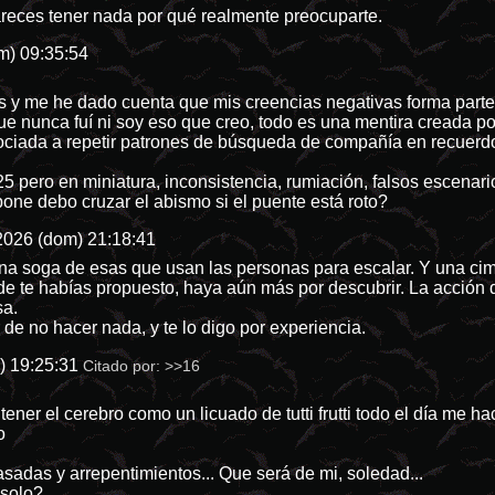
pareces tener nada por qué realmente preocuparte.
m) 09:35:54
y me he dado cuenta que mis creencias negativas forma parte 
que nunca fuí ni soy eso que creo, todo es una mentira creada p
ociada a repetir patrones de búsqueda de compañía en recuerdos
5 pero en miniatura, inconsistencia, rumiación, falsos escenari
one debo cruzar el abismo si el puente está roto?
2026 (dom) 21:18:41
a soga de esas que usan las personas para escalar. Y una cima.
e te habías propuesto, haya aún más por descubrir. La acción di
sa.
de no hacer nada, y te lo digo por experiencia.
) 19:25:31
Citado por:
>>16
ener el cerebro como un licuado de tutti frutti todo el día me h
o
sadas y arrepentimientos... Que será de mi, soledad...
 solo?