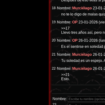
Despues de eso veas si pu
18
Nombre:
Murciélago
23-01-2
no te lo digo de malas qui
19
Nombre:
OP
23-01-2026 (vie
>>17
Llevo tres años así, pero 
20
Nombre:
OP
26-01-2026 (lun
Es el sentirse en soledad 
21
Nombre:
Murciélago
26-01-2
Tu soledad es un espejo. A
22
Nombre:
Murciélago
26-01-2
>>21
Esto.
Nombre:
23