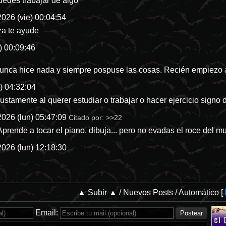
edes trabajar de algo
026 (vie) 00:04:54
za te ayude
) 00:09:46
nunca hice nada y siempre pospuse las cosas. Recién empiezo a h
) 04:32:04
justamente al querer estudiar o trabajar o hacer ejercicio signo
026 (lun) 05:47:09
Citado por:
>>22
prende a tocar el piano, dibuja... pero no evadas el roce del mu
026 (lun) 12:18:30
▲ Subir ▲
/
Nuevos Posts
/
Automático
[
Email: