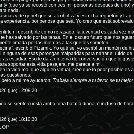
ipanty (que ya se recostó con tres mil personas después de uno)
ara nada.
antasmas y de genet que se alcoholiza y escucha reguetón y trap
la experiencia, por penosa que sea. Yo creo que está sobreval
ntirte ni describirte como retrasado, la juventud es cada vez 
te has salvado por las tapas. En el oscuro futuro que nos aguar
mente limada por las mierdas a las que les someten.
cirla", escribió Pizarnik. Yo qué sé, yo escribí un montón de hi
ninguna de esas porongas malparidas para narrar el ruido de mi
eras estudiar. Eso te dará un tema de conversación que te guste
ara soportar esta vida pasajera, me parece a mí.
n la vida real que alguien virtual, creo que lo peor posible es
esas cuestiones.
, pero a mí me ayudaron:
Trabaja siempre a tu favor, sé tu mejo
26 (jue) 12:09:20
do se siente cuesta arriba, una batalla diaria, o incluso de hor
26 (jue) 18:10:30
n, OP