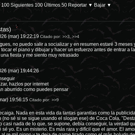
s 100
Siguientes 100
Últimos 50
Reportar
▼ Bajar ▼
144-categoria-8 En Prime Video. Parece que las películas de desastres
tas)
026 (mar) 19:22:19
Citado por:
>>3
,
>>4
gues, no puedo salir a socializar y en resumen estaré 3 meses
 tocar el piano y dibujar y hacer un esfuerzo antes de entrar a 
 una fiesta y me siento muy retrasado
026 (mar) 19:44:26
nseguir
izar, hazlos por internet
 tan aburrido como puedes pensar
mar) 19:56:15
Citado por:
>>9
aiga. Nada en esta vida da tantas garantías como la publicidad
 (no sé si se sigue usando el slogan ese) de Coca Cola, "Destap
o casi nada de lo que, se supone, debía conseguir, la verdad qu
 sé yo. Es un misterio. Es más rara y difícil que el amor. El a
al re mil pingo y te deja de garpe tirado como el más boludo d