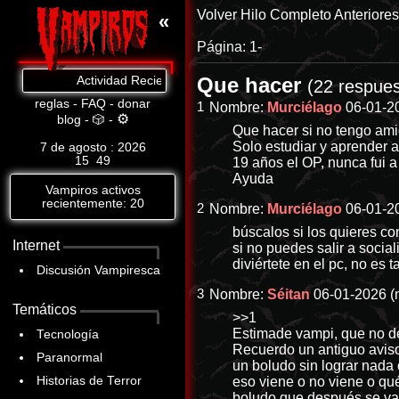
Volver
Hilo Completo
Anteriore
«
Página:
1-
Que hacer
Actividad Reciente: Cat.8: https://www.abandomoviez.net/db/p-28
(22 respues
reglas
-
FAQ
-
donar
1
Nombre:
Murciélago
06-01-2
⚙
blog
-
🎲
-
Que hacer si no tengo ami
Solo estudiar y aprender a
7 de agosto : 2026
15
:
49
19 años el OP, nunca fui a
Ayuda
Vampiros activos
recientemente: 20
2
Nombre:
Murciélago
06-01-2
búscalos si los quieres co
Internet
si no puedes salir a social
diviértete en el pc, no es
Discusión Vampiresca
3
Nombre:
Séitan
06-01-2026 (
Temáticos
>>1
Estimade vampi, que no dec
Tecnología
Recuerdo un antiguo aviso
Paranormal
un boludo sin lograr nada 
Historias de Terror
eso viene o no viene o qué
boludo que después se va 