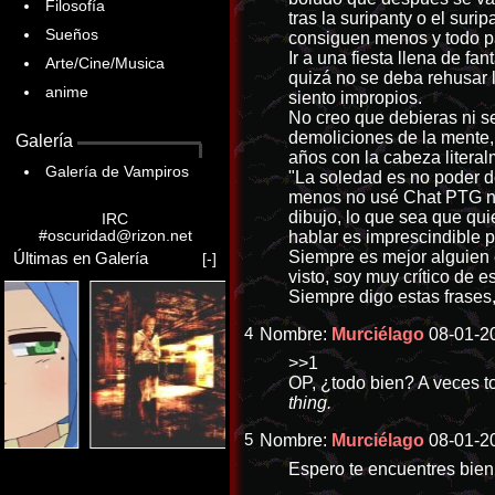
Filosofía
tras la suripanty o el sur
Sueños
consiguen menos y todo p
Ir a una fiesta llena de f
Arte/Cine/Musica
quizá no se deba rehusar 
anime
siento impropios.
No creo que debieras ni se
demoliciones de la mente, 
Galería
años con la cabeza literal
Galería de Vampiros
"La soledad es no poder de
menos no usé Chat PTG ni 
dibujo, lo que sea que qui
IRC
#oscuridad@rizon.net
hablar es imprescindible p
Siempre es mejor alguien e
Últimas en Galería
[-]
visto, soy muy crítico de 
Siempre digo estas frases
4
Nombre:
Murciélago
08-01-20
>>1
OP, ¿todo bien? A veces to
thing.
5
Nombre:
Murciélago
08-01-20
Espero te encuentres bie