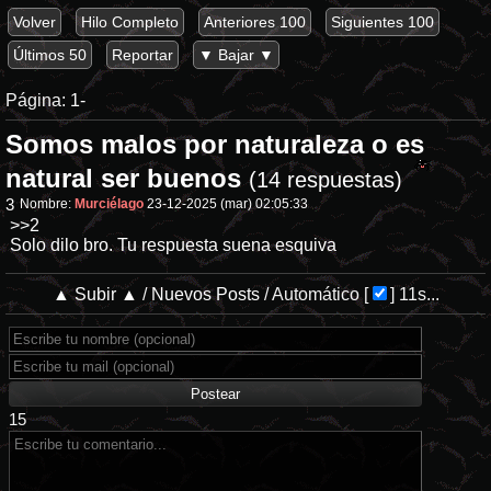
Volver
Hilo Completo
Anteriores 100
Siguientes 100
Últimos 50
Reportar
▼ Bajar ▼
Página:
1-
Somos malos por naturaleza o es
natural ser buenos
(14 respuestas)
3
Nombre:
Murciélago
23-12-2025 (mar) 02:05:33
>>2
Solo dilo bro. Tu respuesta suena esquiva
▲ Subir ▲
/
Nuevos Posts
/
Automático
[
]
11s...
15