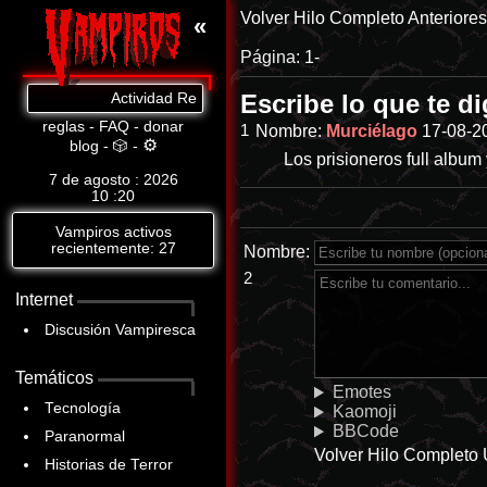
Volver
Hilo Completo
Anteriore
«
Página:
1-
Escribe lo que te di
Actividad Reciente: Cat.8: https://www.abandomoviez.net
reglas
-
FAQ
-
donar
1
Nombre:
Murciélago
17-08-2
⚙
blog
-
🎲
-
Los prisioneros full albu
7 de agosto : 2026
10
20
Vampiros activos
recientemente: 27
Nombre:
2
Internet
Discusión Vampiresca
Temáticos
Emotes
Tecnología
Kaomoji
BBCode
Paranormal
Volver
Hilo Completo
Historias de Terror