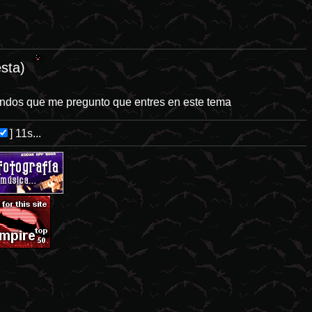
sastres naturales tienden a ser el idóneo campo de cultivo para las p
sta)
mundos que me pregunto que entres en este tema
]
11s...