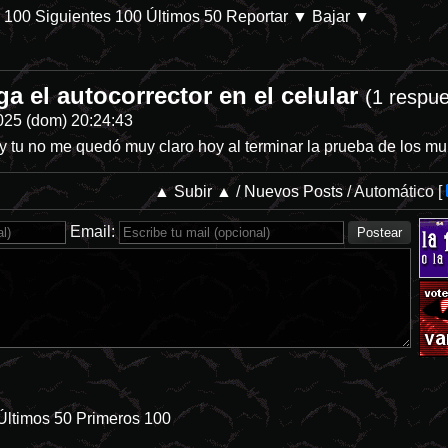
s 100
Siguientes 100
Últimos 50
Reportar
▼ Bajar ▼
ga el autocorrector en el celular
/db/p-28144-categoria-8 En Prime Video. Parece que las películas de de
(1 respue
025 (dom) 20:24:43
m y tu no me quedó muy claro hoy al terminar la prueba de los 
▲ Subir ▲
/
Nuevos Posts
/
Automático
[
Email:
Últimos 50
Primeros 100