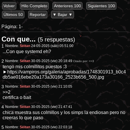
Volver
Hilo Completo
Anteriores 100
Siguientes 100
Últimos 50
Reportar
▼ Bajar ▼
Página:
1-
Con que...
(5 respuestas)
1
Nombre:
Sëitan
24-05-2025 (sáb) 05:51:00
...Con que systemd eh?
2
Nombre:
Sëitan
30-05-2025 (vie) 20:18:49
Citado por:
>>3
tengo mis colmillitos puestos :3
►https://vampiros.org/galeria/aprobadas/1748301913_b0c4
db5ae016ebe20a173a30166_2523b656_500.jpg
3
Nombre:
Sëitan
30-05-2025 (vie) 21:10:05
>>2
certifica o bait
4
Nombre:
Sëitan
30-05-2025 (vie) 21:47:41
chica muestra sus colmillos y los simps la endiosan pero no
creeras lo que paso
5
Nombre:
Sëitan
30-05-2025 (vie) 22:03:18