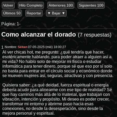
Volver
Hilo Completo
Anteriores 100
Siguientes 100
Últimos 50
Reportar
▼ Bajar ▼
Página:
1-
Como alcanzar el dorado
(7 respuestas)
1
Nombre:
Sëitan
07-05-2025 (mié) 18:00:27
Al ver chicas hot, me pregunto: ¿qué tendría que hacer,
esotéricamente hablando, para poder atraer a alguien así a
mi vida? No hablo solo de mejorar mi físico o estudiar
informática para tener dinero, porque sé que eso por sí solo
no basta para entrar en el círculo social y económico donde
se mueven mujeres así, seguras, atractivas y con presencia.
Quisiera saber: ¿a qué deidad, fuerza espiritual o energía
debería acudir para alinearme con ese tipo de realidad? Sé
que hay caminos más allá de lo material, que trabajan con
vibración, intención y propósito. Mi deseo es poder crecer,
transformar mi entorno y abrirme paso hacia esas
conexiones, no desde la desesperación, sino desde la
mejora personal y espiritual.