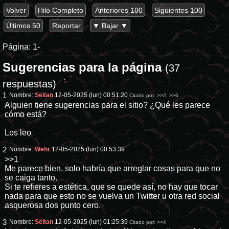
Volver
Hilo Completo
Anteriores 100
Siguientes 100
Últimos 50
Reportar
▼ Bajar ▼
Página:
1-
Sugerencias para la página
(37
respuestas)
1
Nombre:
Sëitan
12-05-2025 (lun) 00:51:20
Citado por:
>>2
,
>>6
Alguien tiene sugerencias para el sitio? ¿Qué les parece
cómo está?
Los leo
2
Nombre:
Wehr
12-05-2025 (lun) 00:53:39
>>1
Me parece bien, solo habría que arreglar cosas para que no
se caiga tanto.
Si te refieres a estética, que se quede así, no hay que tocar
nada para que esto no se vuelva un Twitter u otra red social
asquerosa dos punto cero.
3
Nombre:
Sëitan
12-05-2025 (lun) 01:25:39
Citado por:
>>4