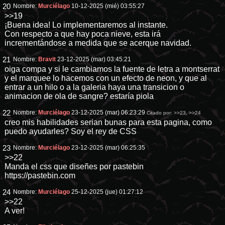
20
Nombre:
Murciélago
10-12-2025 (mié) 03:55:27
>>19
¡Buena idea! Lo implementaremos al instante.
Con respecto a que hay poca nieve, esta irá
incrementándose a medida que se acerque navidad.
21
Nombre:
Bravit
23-12-2025 (mar) 03:45:21
oiga compa y si le cambiamos la fuente de letra a montserrat
y el marquee lo hacemos con un efecto de neon, y que al
entrar a un hilo o a la galeria haya una transicion o
animacion de ola de sangre? estaría piola
22
Nombre:
Murciélago
23-12-2025 (mar) 06:23:29
Citado por:
>>23
,
>>24
creo mis habilidades serian bunas para esta pagina, como
puedo ayudarles? Soy el rey de CSS
23
Nombre:
Murciélago
23-12-2025 (mar) 06:25:35
>>22
Manda el css que diseñes por pastebin
https://pastebin.com
24
Nombre:
Murciélago
25-12-2025 (jue) 01:27:12
>>22
A ver!