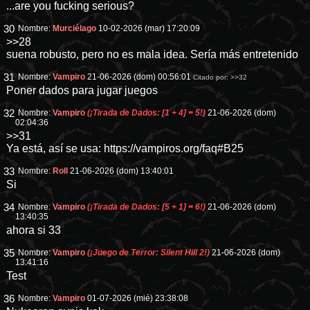
...are you fucking serious?
30
Nombre:
Murciélago
10-02-2026 (mar) 17:20:09
>>28
suena robusto, pero no es mala idea. Sería más entretenido
31
Nombre:
Vampiro
21-06-2026 (dom) 00:56:01
Citado por:
>>32
Poner dados para jugar juegos
32
Nombre:
Vampiro
(¡Tirada de Dados: [1 + 4] = 5!)
21-06-2026 (dom)
02:04:36
>>31
Ya está, así se usa:
https://vampiros.org/faq#B25
33
Nombre:
Roll
21-06-2026 (dom) 13:40:01
Si
34
Nombre:
Vampiro
(¡Tirada de Dados: [5 + 1] = 6!)
21-06-2026 (dom)
13:40:35
ahora si 33
35
Nombre:
Vampiro
(¡Juego de Terror: Silent Hill 2!)
21-06-2026 (dom)
13:41:16
Test
36
Nombre:
Vampiro
01-07-2026 (mié) 23:38:08