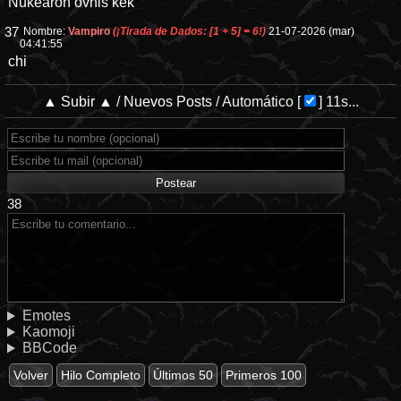
Nukearon ovnis kek
37
Nombre:
Vampiro
(¡Tirada de Dados: [1 + 5] = 6!)
21-07-2026 (mar)
04:41:55
chi
▲ Subir ▲
/
Nuevos Posts
/
Automático
[
]
10s...
38
Emotes
Kaomoji
BBCode
Volver
Hilo Completo
Últimos 50
Primeros 100