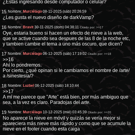
¿Estás ingresando desde computador o celular?
15
Nombre:
Murciélago
08-11-2025 (sáb) 20:26:59
¿Les gusta el nuevo diseño de darkVamp?
16
Nombre:
Bravit
30-11-2025 (dom) 04:38:11
Citado por:
>>17
Oye, estaria bueno si hacen un efecto de nieve a la web,
que se active cuando sea despues de las 8 de la noche etc,
y tambien cambie el tema a uno más oscuro, que dicen?
17
Nombre:
Murciélago
06-12-2025 (sáb) 17:19:02
Citado por:
>>18
>>16
Ahí lo pondremos.
Por cierto, ¿qué opinan si le cambiamos el nombre de /arte/
a /sinestesia/?
18
Nombre:
Luzbel
06-12-2025 (sáb) 18:10:44
>>17
A mí me parece que "Arte" está bien, por más ambiguo que
sea, a la vez es claro. Paradojas del
arte
.
19
Nombre:
Murciélago
10-12-2025 (mié) 03:45:39
Citado por:
>>20
No aparece la nieve en móvil y quizás se vería mejor si
apareciera más nieve más rápido y como que se acumule la
nieve en el footer cuando esta caiga