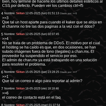
bien, hoy terminé de hacerle los últimos detalles estéticos al
CSS por defecto. Pueden ver los cambios ctrl+f5
4
Nombre:
Sëitan
12-05-2025 (lun) 01:51:13
Citado por:
>>5
>>3
Que tal un host aparte para cuando el kaker que se aloja en
el chanmx no tire las dos paginas a la vez con el ddos?
5
Nombre:
Sëitan
12-05-2025 (lun) 02:07:45
>>4
No se trata de un problema de DDoS. El motivo por el cual
el hosting se ha caído es que, en dos ocasiones, se han
subido imágenes fuera de tono (ilegales) a chan.mx. El
proveedor ha suspendido el servicio por eso.
El admin de chan.mx ya está trabajando en una solución
para resolver el problema.
6
Nombre:
Sëitan
15-05-2025 (jue) 23:28:25
Citado por:
>>7
>>1
Que tal un correo o algo para reportar al admin?
7
Nombre:
Sëitan
16-05-2025 (vie) 18:18:46
>>6
el correo de contacto está en el faq
8
Nombre:
Sëitan
27-05-2025 (mar) 01:37:54