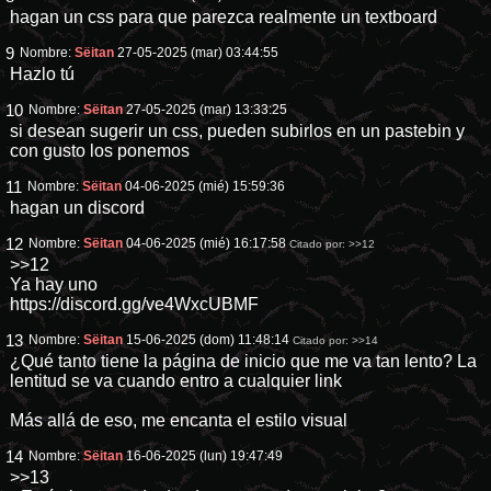
hagan un css para que parezca realmente un textboard
9
Nombre:
Sëitan
27-05-2025 (mar) 03:44:55
Hazlo tú
10
Nombre:
Sëitan
27-05-2025 (mar) 13:33:25
si desean sugerir un css, pueden subirlos en un pastebin y
con gusto los ponemos
11
Nombre:
Sëitan
04-06-2025 (mié) 15:59:36
hagan un discord
12
Nombre:
Sëitan
04-06-2025 (mié) 16:17:58
Citado por:
>>12
>>12
Ya hay uno
https://discord.gg/ve4WxcUBMF
13
Nombre:
Sëitan
15-06-2025 (dom) 11:48:14
Citado por:
>>14
¿Qué tanto tiene la página de inicio que me va tan lento? La
lentitud se va cuando entro a cualquier link
Más allá de eso, me encanta el estilo visual
14
Nombre:
Sëitan
16-06-2025 (lun) 19:47:49
>>13