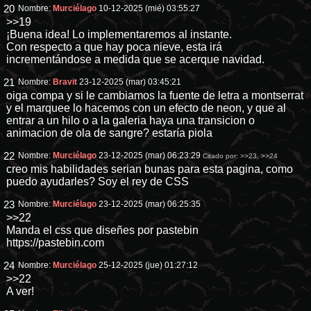
20
Nombre:
Murciélago
10-12-2025 (mié) 03:55:27
>>19
¡Buena idea! Lo implementaremos al instante.
Con respecto a que hay poca nieve, esta irá
incrementándose a medida que se acerque navidad.
21
Nombre:
Bravit
23-12-2025 (mar) 03:45:21
oiga compa y si le cambiamos la fuente de letra a montserrat
y el marquee lo hacemos con un efecto de neon, y que al
entrar a un hilo o a la galeria haya una transicion o
animacion de ola de sangre? estaría piola
22
Nombre:
Murciélago
23-12-2025 (mar) 06:23:29
Citado por:
>>23
,
>>24
creo mis habilidades serian bunas para esta pagina, como
puedo ayudarles? Soy el rey de CSS
23
Nombre:
Murciélago
23-12-2025 (mar) 06:25:35
>>22
Manda el css que diseñes por pastebin
https://pastebin.com
24
Nombre:
Murciélago
25-12-2025 (jue) 01:27:12
>>22
A ver!