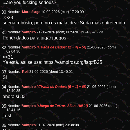
...are you fucking serious?
30
Nombre:
Murciélago
10-02-2026 (mar) 17:20:09
>>28
suena robusto, pero no es mala idea. Sería más entretenido
31
Nombre:
Vampiro
21-06-2026 (dom) 00:56:01
Citado por:
>>32
Poner dados para jugar juegos
32
Nombre:
Vampiro
(¡Tirada de Dados: [1 + 4] = 5!)
21-06-2026 (dom)
02:04:36
>>31
Ya está, así se usa:
https://vampiros.org/faq#B25
33
Nombre:
Roll
21-06-2026 (dom) 13:40:01
Si
34
Nombre:
Vampiro
(¡Tirada de Dados: [5 + 1] = 6!)
21-06-2026 (dom)
13:40:35
ahora si 33
35
Nombre:
Vampiro
(¡Juego de Terror: Silent Hill 2!)
21-06-2026 (dom)
13:41:16
Test
36
Nombre:
Vampiro
01-07-2026 (mié) 23:38:08