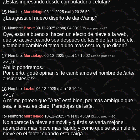
¿Estás ingresando desde computador o celular?
15
Nombre:
Murciélago
08-11-2025 (sáb) 20:26:59
¿Les gusta el nuevo diseño de darkVamp?
16
Nombre:
Bravit
30-11-2025 (dom) 04:38:11
Citado por:
>>17
Oye, estaria bueno si hacen un efecto de nieve a la web,
que se active cuando sea despues de las 8 de la noche etc,
y tambien cambie el tema a uno más oscuro, que dicen?
17
Nombre:
Murciélago
06-12-2025 (sáb) 17:19:02
Citado por:
>>18
>>16
Ahí lo pondremos.
Por cierto, ¿qué opinan si le cambiamos el nombre de /arte/
a /sinestesia/?
18
Nombre:
Luzbel
06-12-2025 (sáb) 18:10:44
>>17
A mí me parece que "Arte" está bien, por más ambiguo que
sea, a la vez es claro. Paradojas del
arte
.
19
Nombre:
Murciélago
10-12-2025 (mié) 03:45:39
Citado por:
>>20
No aparece la nieve en móvil y quizás se vería mejor si
apareciera más nieve más rápido y como que se acumule la
nieve en el footer cuando esta caiga