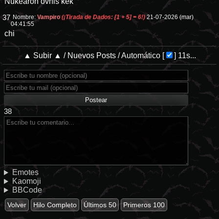
Nukearon ovnis kek
37
Nombre:
Vampiro
(¡Tirada de Dados: [1 + 5] = 6!)
21-07-2026 (mar)
04:41:55
chi
▲ Subir ▲
/
Nuevos Posts
/
Automático
[
]
10s...
38
Emotes
Kaomoji
BBCode
Volver
Hilo Completo
Últimos 50
Primeros 100