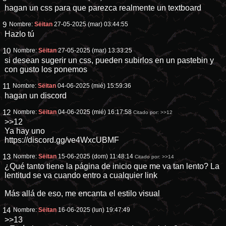
hagan un css para que parezca realmente un textboard
9
Nombre:
Sëitan
27-05-2025 (mar) 03:44:55
Hazlo tú
10
Nombre:
Sëitan
27-05-2025 (mar) 13:33:25
si desean sugerir un css, pueden subirlos en un pastebin y
con gusto los ponemos
11
Nombre:
Sëitan
04-06-2025 (mié) 15:59:36
hagan un discord
12
Nombre:
Sëitan
04-06-2025 (mié) 16:17:58
Citado por:
>>12
>>12
Ya hay uno
https://discord.gg/ve4WxcUBMF
13
Nombre:
Sëitan
15-06-2025 (dom) 11:48:14
Citado por:
>>14
¿Qué tanto tiene la página de inicio que me va tan lento? La
lentitud se va cuando entro a cualquier link
Más allá de eso, me encanta el estilo visual
14
Nombre:
Sëitan
16-06-2025 (lun) 19:47:49
>>13