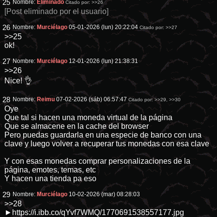
25
Nombre:
Eliminado
Citado por:
>>26
[Post eliminado por el usuario]
26
Nombre:
Murciélago
05-01-2026 (lun) 20:22:04
Citado por:
>>27
>>25
ok!
27
Nombre:
Murciélago
12-01-2026 (lun) 21:38:31
>>26
Nice! 👌
28
Nombre:
Reimu
07-02-2026 (sáb) 06:57:47
Citado por:
>>29
,
>>30
Oye
Que tal si hacen una moneda virtual de la página
Que se almacene en la cache del browser
Pero puedas guardarla en una especie de banco con una
clave y luego volver a recuperar tus monedas con esa clave
Y con esas monedas comprar personalizaciones de la
página, emotes, temas, etc
Y hacen una tienda pa eso
29
Nombre:
Murciélago
10-02-2026 (mar) 08:28:03
>>28
►https://i.ibb.co/qYvf7WMQ/1770691538557177.jpg