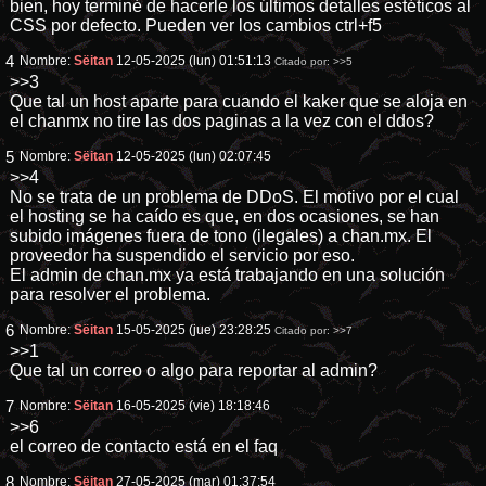
bien, hoy terminé de hacerle los últimos detalles estéticos al
CSS por defecto. Pueden ver los cambios ctrl+f5
4
Nombre:
Sëitan
12-05-2025 (lun) 01:51:13
Citado por:
>>5
>>3
Que tal un host aparte para cuando el kaker que se aloja en
el chanmx no tire las dos paginas a la vez con el ddos?
5
Nombre:
Sëitan
12-05-2025 (lun) 02:07:45
>>4
No se trata de un problema de DDoS. El motivo por el cual
el hosting se ha caído es que, en dos ocasiones, se han
subido imágenes fuera de tono (ilegales) a chan.mx. El
proveedor ha suspendido el servicio por eso.
El admin de chan.mx ya está trabajando en una solución
para resolver el problema.
6
Nombre:
Sëitan
15-05-2025 (jue) 23:28:25
Citado por:
>>7
>>1
Que tal un correo o algo para reportar al admin?
7
Nombre:
Sëitan
16-05-2025 (vie) 18:18:46
>>6
el correo de contacto está en el faq
8
Nombre:
Sëitan
27-05-2025 (mar) 01:37:54