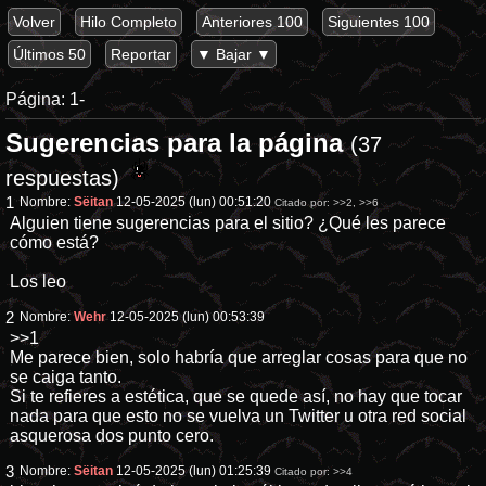
Volver
Hilo Completo
Anteriores 100
Siguientes 100
Últimos 50
Reportar
▼ Bajar ▼
Página:
1-
Sugerencias para la página
(37
respuestas)
1
Nombre:
Sëitan
12-05-2025 (lun) 00:51:20
Citado por:
>>2
,
>>6
Alguien tiene sugerencias para el sitio? ¿Qué les parece
cómo está?
Los leo
2
Nombre:
Wehr
12-05-2025 (lun) 00:53:39
>>1
Me parece bien, solo habría que arreglar cosas para que no
se caiga tanto.
Si te refieres a estética, que se quede así, no hay que tocar
nada para que esto no se vuelva un Twitter u otra red social
asquerosa dos punto cero.
3
Nombre:
Sëitan
12-05-2025 (lun) 01:25:39
Citado por:
>>4