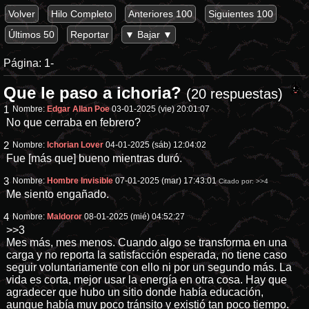
Volver
Hilo Completo
Anteriores 100
Siguientes 100
Últimos 50
Reportar
▼ Bajar ▼
Página:
1-
Que le paso a ichoria?
(20 respuestas)
1
Nombre:
Edgar Allan Poe
03-01-2025 (vie) 20:01:07
No que cerraba en febrero?
2
Nombre:
Ichorian Lover
04-01-2025 (sáb) 12:04:02
Fue [más que] bueno mientras duró.
3
Nombre:
Hombre Invisible
07-01-2025 (mar) 17:43:01
Citado por:
>>4
Me siento engañado.
4
Nombre:
Maldoror
08-01-2025 (mié) 04:52:27
>>3
Mes más, mes menos. Cuando algo se transforma en una
carga y no reporta la satisfacción esperada, no tiene caso
seguir voluntariamente con ello ni por un segundo más. La
vida es corta, mejor usar la energía en otra cosa. Hay que
agradecer que hubo un sitio donde había educación,
aunque había muy poco tránsito y existió tan poco tiempo.