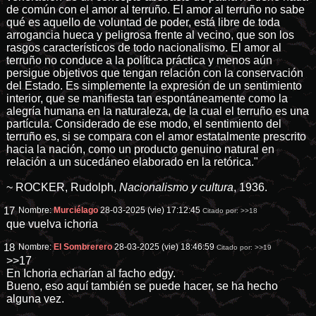
de común con el amor al terruño. El amor al terruño no sabe
qué es aquello de voluntad de poder, está libre de toda
arrogancia hueca y peligrosa frente al vecino, que son los
rasgos característicos de todo nacionalismo. El amor al
terruño no conduce a la política práctica y menos aún
persigue objetivos que tengan relación con la conservación
del Estado. Es simplemente la expresión de un sentimiento
interior, que se manifiesta tan espontáneamente como la
alegría humana en la naturaleza, de la cual el terruño es una
partícula. Considerado de ese modo, el sentimiento del
terruño es, si se compara con el amor estatalmente prescrito
hacia la nación, como un producto genuino natural en
relación a un sucedáneo elaborado en la retórica."
~ ROCKER, Rudolph,
Nacionalismo y cultura
, 1936.
17
Nombre:
Murciélago
28-03-2025 (vie) 17:12:45
Citado por:
>>18
que vuelva ichoria
18
Nombre:
El Sombrerero
28-03-2025 (vie) 18:46:59
Citado por:
>>19
>>17
En Ichoria echarían al facho edgy.
Bueno, eso aquí también se puede hacer, se ha hecho
alguna vez.