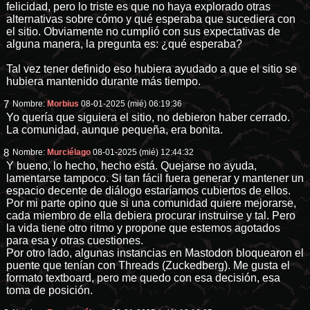
felicidad, pero lo triste es que no haya explorado otras
alternativas sobre cómo y qué esperaba que sucediera con
el sitio. Obviamente no cumplió con sus expectativas de
alguna manera, la pregunta es: ¿qué esperaba?
Tal vez tener definido eso hubiera ayudado a que el sitio se
hubiera mantenido durante más tiempo.
7
Nombre:
Morbius
08-01-2025 (mié) 06:19:36
Yo quería que siguiera el sitio, no debieron haber cerrado.
La comunidad, aunque pequeña, era bonita.
8
Nombre:
Murciélago
08-01-2025 (mié) 12:44:32
Y bueno, lo hecho, hecho está. Quejarse no ayuda,
lamentarse tampoco. Si tan fácil fuera generar y mantener un
espacio decente de diálogo estaríamos cubiertos de ellos.
Por mi parte opino que si una comunidad quiere mejorarse,
cada miembro de ella debiera procurar instruirse y tal. Pero
la vida tiene otro ritmo y propone que estemos agotados
para esa y otras cuestiones.
Por otro lado, algunas instancias en Mastodon bloquearon el
puente que tenían con Threads (Zuckedberg). Me gusta el
formato textboard, pero me quedo con esa decisión, esa
toma de posición.