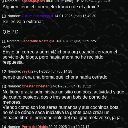
9
Nombre:
Espantapájaros
08-01-2025 (mié) 13:16:05
Citado por:
>>11
Alguien tiene el correo electrónico de el admin?
10
Nombre:
☾Administración ✰
14-01-2025 (mar) 16:49:30
Se les va a extrañar,
Q.E.P.D.
11
Nombre:
Lacerante Nostalgia
16-01-2025 (jue) 23:51:25
>>9
Envié un correo a
admin@ichoria.org
cuando cerraron el
servicio de blogs, pero hasta ahora no he recibido
respuesta.
12
Nombre:
yeyki
27-01-2025 (lun) 05:14:28
pensé que era una broma que ichoria había cerrado
13
Nombre:
Chester Cheetah
27-01-2025 (lun) 13:15:12
No tiene gracia administrar un sitio con poca actividad y que
de cuatro posteos, dos o tres sean bots de porno de
menores.
Viendo cómo son los seres humanos y sus cochinos bots,
no sé de dónde saca iniciativa la gente para crear un
espacio libre e independiente del maligno metaverso, ja ja.
14
Nombre:
Perra del Diablo
30-01-2025 (jue) 19:27:17