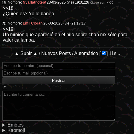
19
Nombre:
Nyarlathotep/
28-03-2025 (vie) 19:31:26
Citado por:
>>20
>>18
¿Quién es? Yo lo baneo
20
Nombre:
Emil Cioran
28-03-2025 (vie) 21:17:17
>>19
Un minion que apareció en el hilo sobre chan.mx sólo para
valer callampa.
▲ Subir ▲
/
Nuevos Posts
/
Automático
[
]
11s...
21
Emotes
Kaomoji