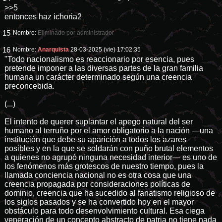
>>5
entonces haz ichoria2
15
Nombre:
Eliminado por administrador
16
Nombre:
Anarquista
28-03-2025 (vie) 17:02:35
"Todo nacionalismo es reaccionario por esencia, pues
pretende imponer a las diversas partes de la gran familia
humana un carácter determinado según una creencia
preconcebida.
(...)
El intento de querer suplantar el apego natural del ser
humano al terruño por el amor obligatorio a la nación —una
institución que debe su aparición a todos los azares
posibles y en la que se soldarán con puño brutal elementos
a quienes no agrupó ninguna necesidad interior— es uno de
los fenómenos más grotescos de nuestro tiempo, pues la
llamada conciencia nacional no es otra cosa que una
creencia propagada por consideraciones políticas de
dominio, creencia que ha sucedido al fanatismo religioso de
los siglos pasados y se ha convertido hoy en el mayor
obstáculo para todo desenvolvimiento cultural. Esa ciega
veneración de un concepto abstracto de patria no tiene nada