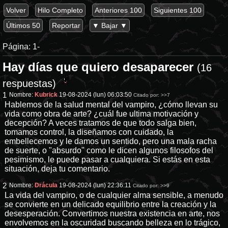
Volver
Hilo Completo
Anteriores 100
Siguientes 100
Últimos 50
Reportar
▼ Bajar ▼
Página:
1-
Hay días que quiero desaparecer
(16
respuestas)
1
Nombre:
Kubrick
19-08-2024 (lun) 06:03:50
Citado por:
>>7
Hablemos de la salud mental del vampiro, ¿cómo llevan su
vida como obra de arte? ¿cuál fue ultima motivación y
decepción? A veces tratamos de que todo salga bien,
tomamos control, la diseñamos con cuidado, la
embellecemos y le damos un sentido, pero una mala racha
de suerte, o "absurdo" como le dicen algunos filosofos del
pesimismo, le puede pasar a cualquiera. Si estás en esta
situación, deja tu comentario.
2
Nombre:
Drácula
19-08-2024 (lun) 22:36:11
Citado por:
>>9
La vida del vampiro, o de cualquier alma sensible, a menudo
se convierte en un delicado equilibrio entre la creación y la
desesperación. Convertimos nuestra existencia en arte, nos
envolvemos en la oscuridad buscando belleza en lo trágico,