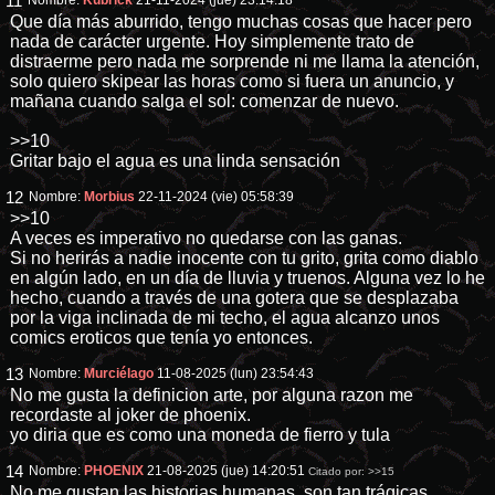
11
Nombre:
Kubrick
21-11-2024 (jue) 23:14:18
Que día más aburrido, tengo muchas cosas que hacer pero
nada de carácter urgente. Hoy simplemente trato de
distraerme pero nada me sorprende ni me llama la atención,
solo quiero skipear las horas como si fuera un anuncio, y
mañana cuando salga el sol: comenzar de nuevo.
>>10
Gritar bajo el agua es una linda sensación
12
Nombre:
Morbius
22-11-2024 (vie) 05:58:39
>>10
A veces es imperativo no quedarse con las ganas.
Si no herirás a nadie inocente con tu grito, grita como diablo
en algún lado, en un día de lluvia y truenos. Alguna vez lo he
hecho, cuando a través de una gotera que se desplazaba
por la viga inclinada de mi techo, el agua alcanzo unos
comics eroticos que tenía yo entonces.
13
Nombre:
Murciélago
11-08-2025 (lun) 23:54:43
No me gusta la definicion arte, por alguna razon me
recordaste al joker de phoenix.
yo diria que es como una moneda de fierro y tula
14
Nombre:
PHOENIX
21-08-2025 (jue) 14:20:51
Citado por:
>>15
No me gustan las historias humanas, son tan trágicas...