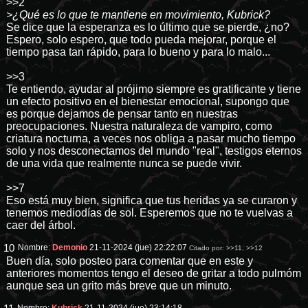
>>2
>¿Qué es lo que te mantiene en movimiento, Kubrick?
Se dice que la esperanza es lo último que se pierde, ¿no?
Espero, solo espero, que todo pueda mejorar, porque el
tiempo pasa tan rápido, para lo bueno y para lo malo...
>>3
Te entiendo, ayudar al prójimo siempre es gratificante y tiene
un efecto positivo en el bienestar emocional, supongo que
es porque dejamos de pensar tanto en nuestras
preocupaciones. Nuestra naturaleza de vampiro, como
criatura nocturna, a veces nos obliga a pasar mucho tiempo
solo y nos desconectamos del mundo "real", testigos eternos
de una vida que realmente nunca se puede vivir.
>>7
Eso está muy bien, significa que tus heridas ya se curaron y
tenemos mediodías de sol. Esperemos que no te vuelvas a
caer del árbol.
10
Nombre:
Demonio
21-11-2024 (jue) 22:22:07
Citado por:
>>11
,
>>12
Buen día, solo posteo para comentar que en este y
anteriores momentos tengo el deseo de gritar a todo pulmóm
aunque sea un grito más breve que un minuto.