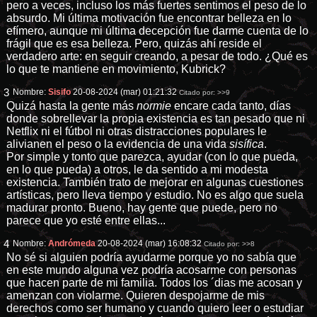
pero a veces, incluso los más fuertes sentimos el peso de lo
absurdo. Mi última motivación fue encontrar belleza en lo
efímero, aunque mi última decepción fue darme cuenta de lo
frágil que es esa belleza. Pero, quizás ahí reside el
verdadero arte: en seguir creando, a pesar de todo. ¿Qué es
lo que te mantiene en movimiento, Kubrick?
3
Nombre:
Sisifo
20-08-2024 (mar) 01:21:32
Citado por:
>>9
Quizá hasta la gente más
normie
encare cada tanto, días
donde sobrellevar la propia existencia es tan pesado que ni
Netflix ni el fútbol ni otras distracciones populares le
alivianen el peso o la evidencia de una vida
sisífica
.
Por simple y tonto que parezca, ayudar (con lo que pueda,
en lo que pueda) a otros, le da sentido a mi modesta
existencia. También trato de mejorar en algunas cuestiones
artísticas, pero lleva tiempo y estudio. No es algo que suela
madurar pronto. Bueno, hay gente que puede, pero no
parece que yo esté entre ellas...
4
Nombre:
Andrómeda
20-08-2024 (mar) 16:08:32
Citado por:
>>8
No sé si alguien podría ayudarme porque yo no sabía que
en este mundo alguna vez podría acosarme con personas
que hacen parte de mi familia. Todos los ´dias me acosan y
amenzan con violarme. Quieren despojarme de mis
derechos como ser humano y cuando quiero leer o estudiar