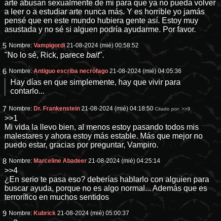
arte abusan sexualmente de mi para que ya no pueda volver
a leer o a estudiar arte nunca más. Y es horrible yo jamás
pensé que en este mundo hubiera gente así. Estoy muy
asustada y no sé si alguen podría ayudarme. Por favor.
5
Nombre:
Vampigordi
21-08-2024 (mié) 00:58:52
"No lo sé, Rick, parece
bait
".
6
Nombre:
Antiguo escriba necrófago
21-08-2024 (mié) 04:05:36
Hay días en que simplemente, hay que vivir para
contarlo...
7
Nombre:
Dr. Frankenstein
21-08-2024 (mié) 04:18:50
Citado por:
>>9
>>1
Mi vida la llevo bien, al menos estoy pasando todos mis
malestares y ahora estoy más estable. Más que mejor no
puedo estar, gracias por preguntar, Vampiro.
8
Nombre:
Marceline Abadeer
21-08-2024 (mié) 04:25:14
>>4
¿En serio te pasa eso? deberías hablarlo con alguien para
buscar ayuda, porque no es algo normal... Además que es
terrorífico en muchos sentidos
9
Nombre:
Kubrick
21-08-2024 (mié) 05:00:37