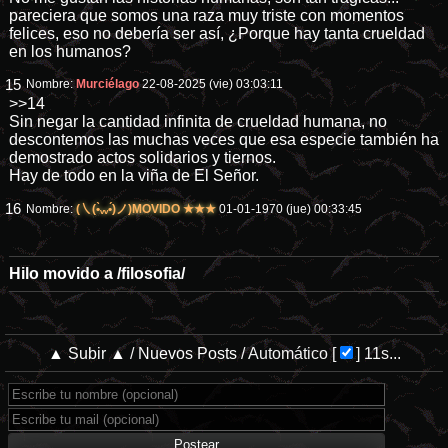
pareciera que somos una raza muy triste con momentos
felices, eso no debería ser así, ¿Porque hay tanta crueldad
en los humanos?
15
Nombre:
Murciélago
22-08-2025 (vie) 03:03:11
>>14
Sin negar la cantidad infinita de crueldad humana, no
descontemos las muchas veces que esa especie también ha
demostrado actos solidarios y tiernos.
Hay de todo en la viña de El Señor.
16
Nombre:
(㇏(•̀ᵥᵥ•́)ノ)MOVIDO ★★★
01-01-1970 (jue) 00:33:45
Hilo movido a
/filosofia/
▲ Subir ▲
/
Nuevos Posts
/
Automático
[
]
11s...